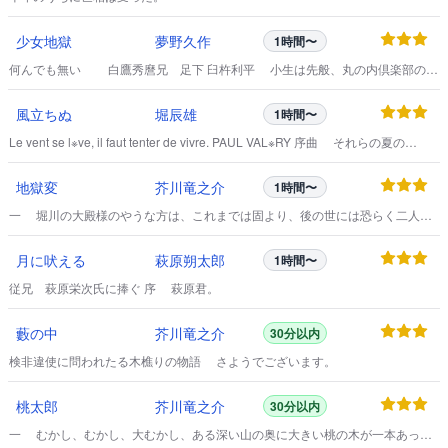
少女地獄
夢野久作
1時間〜
何んでも無い 白鷹秀麿兄 足下 臼杵利平 小生は先般、丸の内倶楽部の庚
戌会で、短時間拝眉の栄を得ましたもので、貴兄と御同様に九州帝国大学、耳
鼻科出身の後輩であります。
風立ちぬ
堀辰雄
1時間〜
Le vent se l※ve, il faut tenter de vivre. PAUL VAL※RY 序曲 それらの夏の
日々、一面に薄の生い茂った草原の中で、お前が立ったまま熱心に絵を描いて
いると、私はいつもその傍らの一本の白樺の木蔭に身を横たえていたものだっ
地獄変
芥川竜之介
1時間〜
た。
一 堀川の大殿様のやうな方は、これまでは固より、後の世には恐らく二人と
はいらつしやいますまい。
月に吠える
萩原朔太郎
1時間〜
従兄 萩原栄次氏に捧ぐ 序 萩原君。
藪の中
芥川竜之介
30分以内
検非違使に問われたる木樵りの物語 さようでございます。
桃太郎
芥川竜之介
30分以内
一 むかし、むかし、大むかし、ある深い山の奥に大きい桃の木が一本あっ