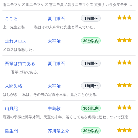
雨ニモマケズ 風ニモマケズ 雪ニモ夏ノ暑サニモマケヌ 丈夫ナカラダヲモチ 慾
ハナク 決シテ瞋ラズ イツモシヅカニワラッテヰル 一日ニ玄米四合ト 味噌ト少
シノ野菜ヲタベ アラユルコトヲ ジブンヲカンジョウニ入レズニ ヨクミキキシワ
こころ
夏目漱石
1時間〜
カリ ソシテワスレズ 野原ノ松ノ林ノ※ノ 小サナ萓ブキノ小屋ニヰテ 東ニ病気ノ
コドモアレバ 行ッテ看病シテヤリ 西ニツカレタ母アレバ 行ッテソノ稲ノ朿ヲ
上 先生と私 一 私はその人を常に先生と呼んでいた。
［＃「朿ヲ」はママ］
走れメロス
太宰治
30分以内
メロスは激怒した。
吾輩は猫である
夏目漱石
1時間〜
一 吾輩は猫である。
人間失格
太宰治
1時間〜
はしがき 私は、その男の写真を三葉、見たことがある。
山月記
中島敦
30分以内
隴西の李徴は博学才穎、天宝の末年、若くして名を虎榜に連ね、ついで江南尉
に補せられたが、性、狷介、自ら恃むところ頗る厚く、賤吏に甘んずるを潔し
としなかった。
羅生門
芥川竜之介
30分以内