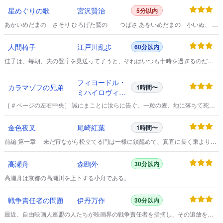
星めぐりの歌
宮沢賢治
5分以内
あかいめだまの さそり ひろげた鷲の つばさ あをいめだまの 小いぬ、 ひ
かりのへびの とぐろ。
人間椅子
江戸川乱歩
60分以内
佳子は、毎朝、夫の登庁を見送って了うと、それはいつも十時を過ぎるのだ
が、やっと自分のからだになって、洋館の方の、夫と共用の書斎へ、とじ籠る
のが例になっていた。
フィヨードル・
カラマゾフの兄弟
1時間〜
ミハイロヴィ
チ・ドストエフ
［＃ページの左右中央］ 誠にまことに汝らに告ぐ、一粒の麦、地に落ちて死な
スキー
ずば、 唯一つにて在りなん、もし死なば、多くの果を結ぶべし。
金色夜叉
尾崎紅葉
1時間〜
前編 第一章 未だ宵ながら松立てる門は一様に鎖籠めて、真直に長く東より西
に横はれる大道は掃きたるやうに物の影を留めず、いと寂くも往来の絶えたる
に、例ならず繁き車輪の輾は、或は忙かりし、或は飲過ぎし年賀の帰来なるべ
高瀬舟
森鴎外
30分以内
く、疎に寄する獅子太鼓の遠響は、はや今日に尽きぬる三箇日を惜むが如く、
その哀切に小き膓は断れぬべし。
高瀬舟は京都の高瀬川を上下する小舟である。
戦争責任者の問題
伊丹万作
30分以内
最近、自由映画人連盟の人たちが映画界の戦争責任者を指摘し、その追放を主
張しており、主唱者の中には私の名前もまじつているということを聞いた。