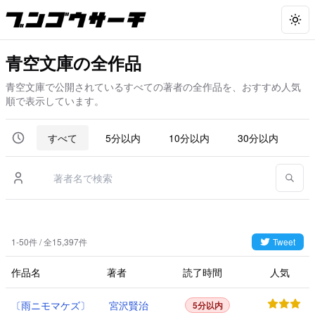
Togg
青空文庫の全作品
青空文庫で公開されているすべての著者の全作品を、おすすめ人気
順で表示しています。
すべて
5分以内
10分以内
30分以内
6
1-50件 / 全15,397件
Tweet
作品名
著者
読了時間
人気
〔雨ニモマケズ〕
宮沢賢治
5分以内