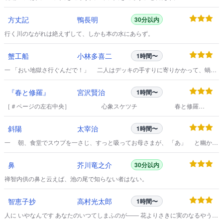
方丈記
鴨長明
30分以内
行く川のながれは絶えずして、しかも本の水にあらず。
蟹工船
小林多喜二
1時間〜
一 「おい地獄さ行ぐんだで！」 二人はデッキの手すりに寄りかかって、蝸牛
が背のびをしたように延びて、海を抱え込んでいる函館の街を見ていた。
『春と修羅』
宮沢賢治
1時間〜
［＃ページの左右中央］ 心象スケツチ 春と修羅
大正十一、二年 ［＃改丁］ 序 わたくしといふ現象は 仮定
された有機交流電燈の ひとつの青い照明です （あらゆる透明な幽霊の複合体）
斜陽
太宰治
1時間〜
風景やみんなといつしよに せはしくせはしく明滅しながら いかにもたしかにと
もりつづける 因果交流電燈の ひとつの青い照明です （ひかりはたもち その電
一 朝、食堂でスウプを一さじ、すっと吸ってお母さまが、 「あ」 と幽かな
燈は失はれ）
叫び声をお挙げになった。
鼻
芥川竜之介
30分以内
禅智内供の鼻と云えば、池の尾で知らない者はない。
智恵子抄
高村光太郎
1時間〜
人に いやなんです あなたのいつてしまふのが―― 花よりさきに実のなるやうな
種子よりさきに芽の出るやうな 夏から春のすぐ来るやうな そんな理窟に合はな