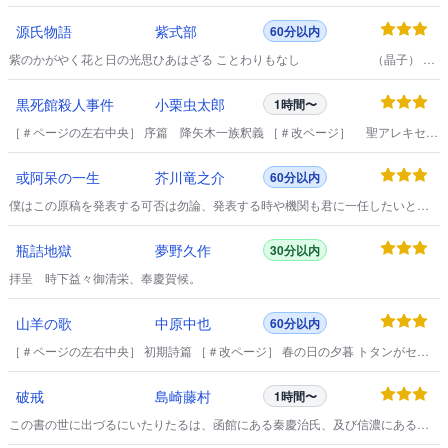
た。
源氏物語
紫式部
60分以内
紫のかがやく花と日の光思ひあはざる ことわりもなし （晶子）
どの天皇様の御代であったか、女御とか更衣とかいわれる後宮がおおぜいいた
中に、最上の貴族出身ではないが深い御愛寵を得ている人があった。
黒死館殺人事件
小栗虫太郎
1時間〜
［＃ページの左右中央］ 序篇 降矢木一族釈義 ［＃改ページ］ 聖アレキセイ
寺院の殺人事件に法水が解決を公表しなかったので、そろそろ迷宮入りの噂が
立ちはじめた十日目のこと、その日から捜査関係の主脳部は、ラザレフ殺害者
或阿呆の一生
芥川竜之介
60分以内
の追求を放棄しなければならなくなった。
僕はこの原稿を発表する可否は勿論、発表する時や機関も君に一任したいと思
つてゐる。
瓶詰地獄
夢野久作
30分以内
拝呈 時下益々御清栄、奉慶賀候。
山羊の歌
中原中也
60分以内
［＃ページの左右中央］ 初期詩篇 ［＃改ページ］ 春の日の夕暮 トタンがセン
ベイ食べて 春の日の夕暮は穏かです アンダースローされた灰が蒼ざめて 春の日
の夕暮は静かです 吁！ 案山子はないか――あるまい 馬嘶くか――嘶きもしま
破戒
島崎藤村
1時間〜
い ただただ月の光のヌメランとするまゝに 従順なのは 春の日の夕暮か ポトホ
トと野の中に伽藍は紅く 荷馬車の車輪 油を失ひ 私が歴史的現在に物を云へば
この書の世に出づるにいたりたるは、函館にある秦慶治氏、及び信濃にある神
津猛氏のたまものなり。