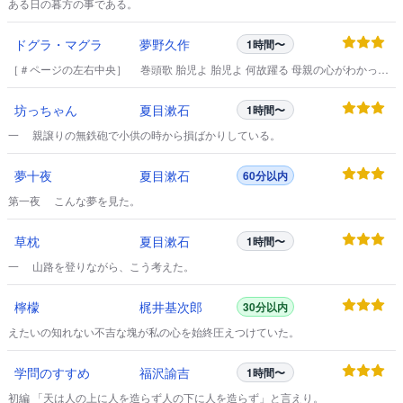
ある日の暮方の事である。
ドグラ・マグラ
夢野久作
1時間〜
［＃ページの左右中央］ 巻頭歌 胎児よ 胎児よ 何故躍る 母親の心がわかって
おそろしいのか ［＃改ページ］ …………ブウウ――――――ンンン
――――――ンンンン………………。
坊っちゃん
夏目漱石
1時間〜
一 親譲りの無鉄砲で小供の時から損ばかりしている。
夢十夜
夏目漱石
60分以内
第一夜 こんな夢を見た。
草枕
夏目漱石
1時間〜
一 山路を登りながら、こう考えた。
檸檬
梶井基次郎
30分以内
えたいの知れない不吉な塊が私の心を始終圧えつけていた。
学問のすすめ
福沢諭吉
1時間〜
初編 「天は人の上に人を造らず人の下に人を造らず」と言えり。