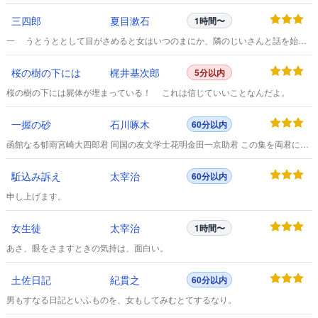
い不自然を どうかしないでゐて下さい 型のやうな旦那さまと まるい字をかくそ
三四郎
夏目漱石
1時間〜
のあなたと かう考へてさへなぜか私は泣かれます 小鳥のやうに臆病で 大風のや
うにわがままな あなたがお嫁にゆくなんて いやなんです あなたのいつてしまふ
一 うとうととして目がさめると女はいつのまにか、隣のじいさんと話を始め
のが―― な
ている。
桜の樹の下には
梶井基次郎
5分以内
桜の樹の下には屍体が埋まっている！ これは信じていいことなんだよ。
一握の砂
石川啄木
60分以内
函館なる郁雨宮崎大四郎君 同国の友文学士花明金田一京助君 この集を両君に捧
ぐ。
駈込み訴え
太宰治
60分以内
申し上げます。
女生徒
太宰治
1時間〜
あさ、眼をさますときの気持は、面白い。
土佐日記
紀貫之
60分以内
男もすなる日記といふものを、女もしてみむとてするなり。