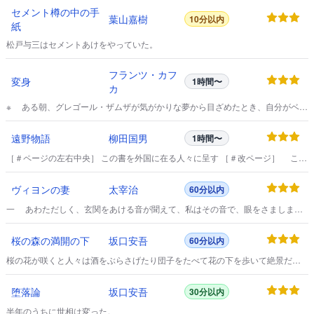
セメント樽の中の手
葉山嘉樹
10分以内
紙
松戸与三はセメントあけをやっていた。
フランツ・カフ
変身
1時間〜
カ
※ ある朝、グレゴール・ザムザが気がかりな夢から目ざめたとき、自分がベッ
ドの上で一匹の巨大な毒虫に変ってしまっているのに気づいた。
遠野物語
柳田国男
1時間〜
［＃ページの左右中央］ この書を外国に在る人々に呈す ［＃改ページ］ この
話はすべて遠野の人佐々木鏡石君より聞きたり。
ヴィヨンの妻
太宰治
60分以内
一 あわただしく、玄関をあける音が聞えて、私はその音で、眼をさましまし
たが、それは泥酔の夫の、深夜の帰宅にきまっているのでございますから、そ
のまま黙って寝ていました。
桜の森の満開の下
坂口安吾
60分以内
桜の花が咲くと人々は酒をぶらさげたり団子をたべて花の下を歩いて絶景だの
春ランマンだのと浮かれて陽気になりますが、これは嘘です。
堕落論
坂口安吾
30分以内
半年のうちに世相は変った。