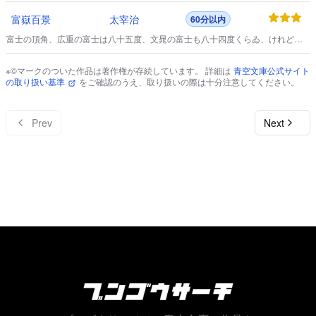
富嶽百景
太宰治
60分以内
富士の頂角、広重の富士は八十五度、文晁の富士も八十四度くらゐ、けれど
も、陸軍の実測図によつて東西及南北に断面図を作つてみると、東西縦断は頂
角、百二十四度となり、南北は百十七度である。
※©マークのついた作品は著作権が存続しています。 詳細は
青空文庫公式サイト
の取り扱い基準
をご確認のうえ、取り扱いの際は十分注意してください。
Prev
Next