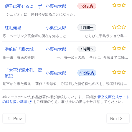
谷田圃にも、何処かもの鄙びた土堤の悌が残っていた。
獅子は死せるに非ず
小栗虫太郎
5分以内
「シュピオ」に、終刊号が出ることになった。
紅毛傾城
小栗虫太郎
1時間〜
序 ベーリング黄金郷の所在を知ること ならびに千島ラショワ島の
海賊砦のこと 四月このかた、薬餌から離れられず、そうでなくてさえも、夏
には人一倍弱いのであるが、この夏私は、暑気が募るにしたがって、折りふし
潜航艇「鷹の城」
小栗虫太郎
1時間〜
奇怪な感覚に悩まされることが多くなった。
第一編 海底の惨劇 一、海―武人の墓 それは、夜暁までに幾ば
くもない頃であった。
「太平洋漏水孔」漂
小栗虫太郎
60分以内
流記
竜宮から来た孤児 前作「天母峯」で活躍した折竹孫七の名を、読者諸君はお
忘れではないと思う。
※©マークのついた作品は著作権が存続しています。 詳細は
青空文庫公式サイト
の取り扱い基準
をご確認のうえ、取り扱いの際は十分注意してください。
Prev
Next