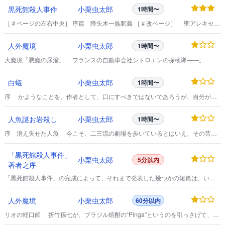
黒死館殺人事件
小栗虫太郎
1時間〜
［＃ページの左右中央］ 序篇 降矢木一族釈義 ［＃改ページ］ 聖アレキセイ
寺院の殺人事件に法水が解決を公表しなかったので、そろそろ迷宮入りの噂が
立ちはじめた十日目のこと、その日から捜査関係の主脳部は、ラザレフ殺害者
人外魔境
小栗虫太郎
1時間〜
の追求を放棄しなければならなくなった。
大魔境「悪魔の尿溜」 フランスの自動車会社シトロエンの探検隊――。
白蟻
小栗虫太郎
1時間〜
序 かようなことを、作者として、口にすべきではないであろうが、自分が書
いた幾つかのなかでも、やはり好きなものと、嫌いなものとの別が、あるのは
否まれぬと思う。
人魚謎お岩殺し
小栗虫太郎
1時間〜
序 消え失せた人魚 今こそ、二三流の劇場を歩いているとはいえ、その昔、
浅尾里虹の一座には、やはり小屋掛けの野天芝居時代があった。
「黒死館殺人事件」
小栗虫太郎
5分以内
著者之序
「黒死館殺人事件」の完成によって、それまで発表した幾つかの短篇は、いず
れも、路傍の雑草のごとく、哀われ果敢ないものになってしまった。
人外魔境
小栗虫太郎
60分以内
リオの軽口師 折竹孫七が、ブラジル焼酎の“Pinga”というのを引っさげて、私
の家へ現われたのが大晦日の午後。