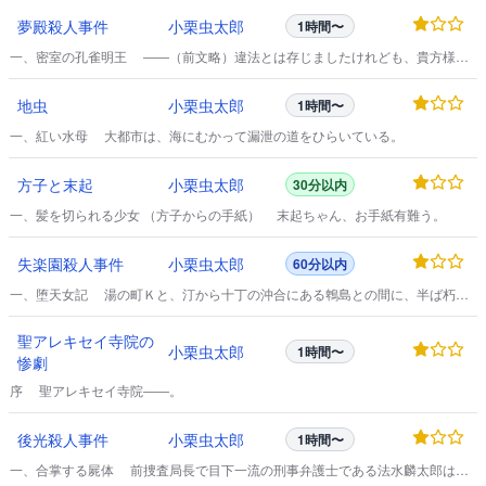
夢殿殺人事件
小栗虫太郎
1時間〜
一、密室の孔雀明王 ――（前文略）違法とは存じましたけれども、貴方様が
お越しになるまで、所轄署への報告を差控える事に致しました。
地虫
小栗虫太郎
1時間〜
一、紅い水母 大都市は、海にむかって漏泄の道をひらいている。
方子と末起
小栗虫太郎
30分以内
一、髪を切られる少女 （方子からの手紙） 末起ちゃん、お手紙有難う。
失楽園殺人事件
小栗虫太郎
60分以内
一、堕天女記 湯の町Ｋと、汀から十丁の沖合にある鵯島との間に、半ば朽ち
た、粗末な木橋が蜿蜒と架っている。
聖アレキセイ寺院の
小栗虫太郎
1時間〜
惨劇
序 聖アレキセイ寺院――。
後光殺人事件
小栗虫太郎
1時間〜
一、合掌する屍体 前捜査局長で目下一流の刑事弁護士である法水麟太郎は、