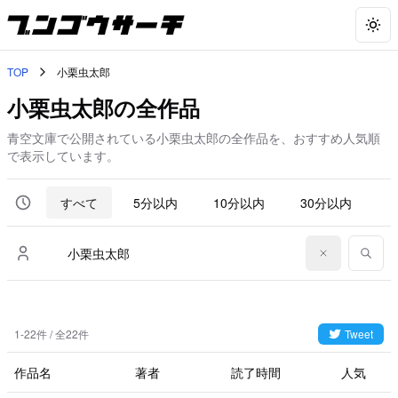
Togg
TOP
小栗虫太郎
小栗虫太郎の全作品
青空文庫で公開されている小栗虫太郎の全作品を、おすすめ人気順
で表示しています。
すべて
5分以内
10分以内
30分以内
6
1-22件 / 全22件
Tweet
作品名
著者
読了時間
人気