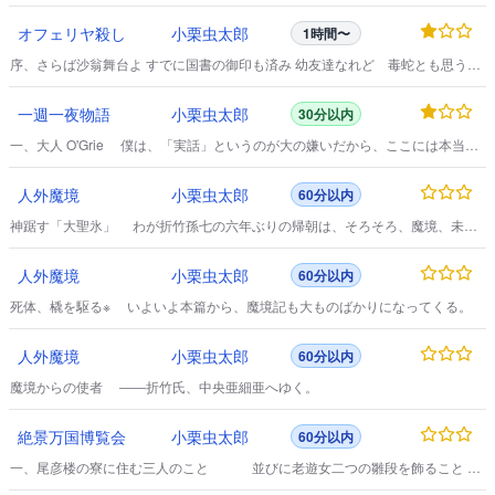
招かれた精霊の去る日に、新しい精霊が何故去ったか――を突き究めねばなら
なかった。
オフェリヤ殺し
小栗虫太郎
1時間〜
序、さらば沙翁舞台よ すでに国書の御印も済み 幼友達なれど 毒蛇とも思う二
人の者が 使節の役を承わり、予が行手の露払い まんまと道案内しようとの魂
胆。
一週一夜物語
小栗虫太郎
30分以内
一、大人 O'Grie 僕は、「実話」というのが大の嫌いだから、ここには本当の
ことを書く。
人外魔境
小栗虫太郎
60分以内
神踞す「大聖氷」 わが折竹孫七の六年ぶりの帰朝は、そろそろ、魔境、未踏
地の材料も尽きかけて心細くなっていた私にとり、じつに天来の助け舟のよう
なものであった。
人外魔境
小栗虫太郎
60分以内
死体、橇を駆る※ いよいよ本篇から、魔境記も大ものばかりになってくる。
人外魔境
小栗虫太郎
60分以内
魔境からの使者 ――折竹氏、中央亜細亜へゆく。
絶景万国博覧会
小栗虫太郎
60分以内
一、尾彦楼の寮に住む三人のこと 並びに老遊女二つの雛段を飾ること
なんにしろ明治四十一年の事とて、その頃は、当今の接庇雑踏とは異なり、入