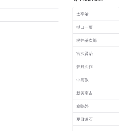
太宰治
樋口一葉
梶井基次郎
宮沢賢治
夢野久作
中島敦
新美南吉
森鴎外
夏目漱石