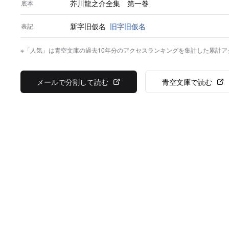
芥川龍之介全集 第一巻
底本
新字旧仮名
旧字旧仮名
表記
※「人気」は青空文庫の過去10年分のアクセスランキングを集計した累計
メールで分割して読む
青空文庫で読む