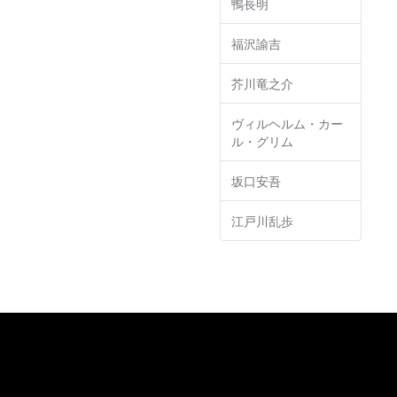
鴨長明
福沢諭吉
芥川竜之介
ヴィルヘルム・カー
ル・グリム
坂口安吾
江戸川乱歩