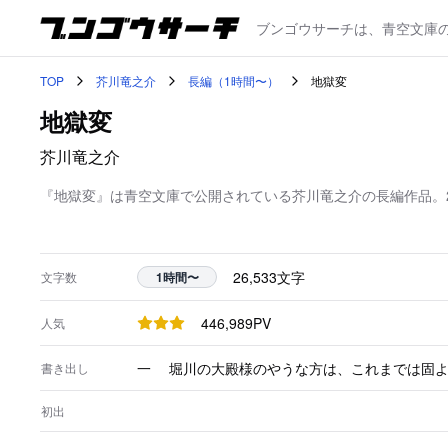
ブンゴウサーチは、青空文庫
TOP
芥川竜之介
長編（1時間〜）
地獄変
地獄変
芥川竜之介
『地獄変』は青空文庫で公開されている芥川竜之介の長編作品。2
26,533
文字
文字数
1時間〜
446,989
PV
人気
一 堀川の大殿様のやうな方は、これまでは固
書き出し
初出