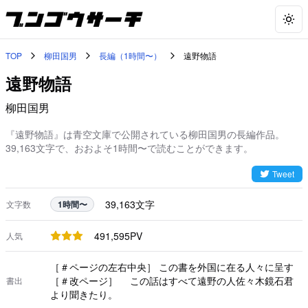
Togg
TOP
柳田国男
長編（1時間〜）
遠野物語
遠野物語
柳田国男
『遠野物語』は青空文庫で公開されている柳田国男の長編作品。
39,163文字で、おおよそ1時間〜で読むことができます。
Tweet
39,163
文字
文字数
1時間〜
491,595
PV
人気
［＃ページの左右中央］ この書を外国に在る人々に呈す
［＃改ページ］ この話はすべて遠野の人佐々木鏡石君
書出
より聞きたり。