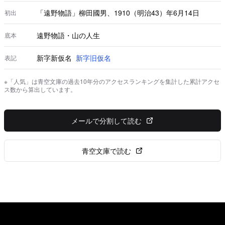
「遠野物語」柳田國男、1910（明治43）年6月14日
初出
遠野物語・山の人生
底本
新字新仮名
新字旧仮名
表記
※「人気」は青空文庫の過去10年分のアクセスランキングを集計した累計アクセ
ス数から算出しています。
メールで分割して読む
青空文庫で読む