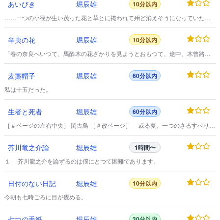
あいびき
堀辰雄
10分以内
……一つの小径が生い茂った花と草とに掩われて殆ど消えそうになっていた
が、それでもどうやら僅かにその跡らしいものだけを残して、曲りながらその
空家へと人を導くのである。
辛夷の花
堀辰雄
10分以内
「春の奈良へいつて、馬酔木の花ざかりを見ようとおもつて、途中、木曾路を
まはつてきたら、おもひがけず吹雪に遭ひました。……」 僕は木曾の宿屋で
貰つた絵はがきにそんなことを書きながら、汽車の窓から猛烈に雪のふつてゐ
麦藁帽子
堀辰雄
60分以内
る木曾の谷々へたえず目をやつてゐた。
私は十五だった。
生者と死者
堀辰雄
60分以内
［＃ページの左右中央］ 閑古鳥 ［＃改ページ］ 或る夏、一つのさるすべりの
木が私を魅してゐた。
芥川竜之介論
堀辰雄
1時間〜
１ 芥川龍之介を論ずるのは僕にとつて困難であります。
日付のない日記
堀辰雄
10分以内
今朝も七時ごろに目が覺める。
七つの手紙
堀辰雄
30分以内