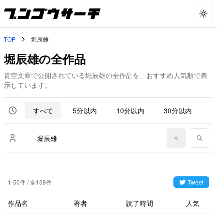
Togg
TOP
堀辰雄
堀辰雄の全作品
青空文庫で公開されている堀辰雄の全作品を、おすすめ人気順で表
示しています。
すべて
5分以内
10分以内
30分以内
6
1-50件 / 全138件
Tweet
作品名
著者
読了時間
人気