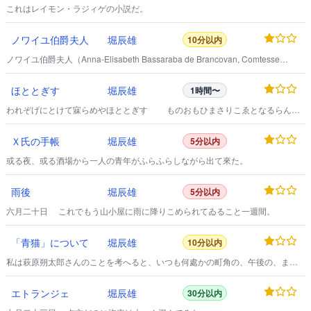
これはレイモン・ラジィゲの小説だ。
ノワイユ伯爵夫人
堀辰雄
10分以内
ノワイユ伯爵夫人（Anna-Elisabeth Bassaraba de Brancovan, Comtesse
Mathieu de Noailles）は一八七六年十一月十五日巴里に生れた。
ほととぎす
堀辰雄
1時間〜
われぞげにとけて寐らめやほととぎす ものおもひまさりこゑとなるらん
蜻蛉日記 その一 「昔、殿のお通いになっていら
しった源の宰相某とか申された殿の御女の腹に、お美しい女君が一人いらっし
Ｘ氏の手帳
堀辰雄
5分以内
ゃるそうでございます。その女君なんぞをお引き取りになられては、如何なも
のでございましょう？ なんでも今は、お二人共、兄に当られる禅師の君の御
或る夜、或る酒場から一人の青年がふらふらしながら出て來た。
世話になられ、志賀の麓に大層心細いお暮ら
雨後
堀辰雄
5分以内
六月二十日 これでもう山小屋に雨に降りこめられてゐること一週間。
「青猫」について
堀辰雄
10分以内
私は萩原朔太郎さんのことを考へると、いつも何處かの町角の、午後の、まだ
ぱあつと日のあたつてゐる、閑靜なビヤホオルかなんぞで二人きりで話し合つ
てゐるやうな記憶が一番はつきりと浮んでくる。
エトランジェ
堀辰雄
30分以内