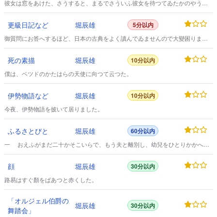
彼女は窓をあけた、さうすると、まるでさういふ彼女を待つてゐたかのやう
に、小屋のすぐ傍らの大きな樅の木から、アカハラが一羽、うれしさうに啼き
ながら飛び下りてきて、その窓の下で餌をあさり出した。
更級日記など
堀辰雄
5分以内
御質問にお答へするほど、日本の古典をよく讀んでゐませんので大變困りまし
たが、 一、僅かに讀んだものの中では、「更級日記」などが隨分好きです。
死の素描
堀辰雄
10分以内
僕は、ベツドのかたはらの天使に向つて云つた。
伊勢物語など
堀辰雄
10分以内
今夜、伊勢物語を披いて居りました。
ふるさとびと
堀辰雄
60分以内
一 おえふがまだ二十かそこいらで、もう夫と離別し、幼兒をひとりかかへ
て、生みの親たちと一しよに住むことになつた分去れの村は、その頃、みるか
げもない寒村になつてゐた。
顔
堀辰雄
30分以内
路易はすぐ顏をぱあつと赤くした。
「オルジェル伯爵の
堀辰雄
30分以内
舞踏会」