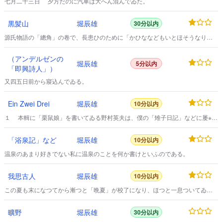
七月二十三日 夕方だのに汽車は大へん混んでゐた。
黒髪山
堀辰雄
30分以内
源氏物語の「總角」の卷で、長患ひのために「かひななどもいとほそうなりて
影のやうによわげに」、衾のなかに雛かなんぞの伏せられたやうになつたき
り、「御髮はいとこちたうもあらぬほどにうちやられたる、枕よりおちたるき
（アンデルゼンの
はの、つやつやと」した宇治の姫君が愛人の薫の君たちにみとられながら、遂
堀辰雄
5分以内
「即興詩人」）
に息を引きとつてしまふ。
又四五日前から寢込んでゐる。
Ein Zwei Drei
堀辰雄
10分以内
１ 本輯に「栗鼠娘」を書いてゐる野村英夫は、僕の「雉子日記」などに屡※出
てくる往年の野村少年である。
「浴泉記」など
堀辰雄
10分以内
温泉のあまり好きでない私に温泉のことを何か書けといふのである。
我思古人
堀辰雄
10分以内
この夏も末になつてから漸つと「晩夏」が校了になり、ほつと一息ついてゐた
ら、甲鳥書林から何だか部厚い小包が屆いた。
曠野
堀辰雄
30分以内