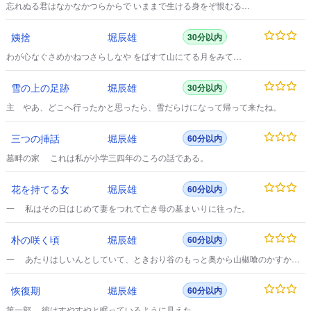
忘れぬる君はなかなかつらからで いままで生ける身をぞ恨むる
拾遺集 一 そのころ西の京の六条のほとりに
中務大輔なにがしという人が住まっていた。
姨捨
堀辰雄
30分以内
わが心なぐさめかねつさらしなや をばすて山にてる月をみて
よみ人しらず 一 上総の守だった父に伴なわれて、姉や
継母などと一しょに東に下っていた少女が、京に帰って来たのは、まだ十三の
雪の上の足跡
堀辰雄
30分以内
秋だった。
主 やあ、どこへ行ったかと思ったら、雪だらけになって帰って来たね。
三つの挿話
堀辰雄
60分以内
墓畔の家 これは私が小学三四年のころの話である。
花を持てる女
堀辰雄
60分以内
一 私はその日はじめて妻をつれて亡き母の墓まいりに往った。
朴の咲く頃
堀辰雄
60分以内
一 あたりはしいんとしていて、ときおり谷のもっと奥から山椒喰のかすかな
啼き声が絶え絶えに聞えて来るばかりだった。
恢復期
堀辰雄
60分以内
第一部 彼はすやすやと眠っているように見えた。