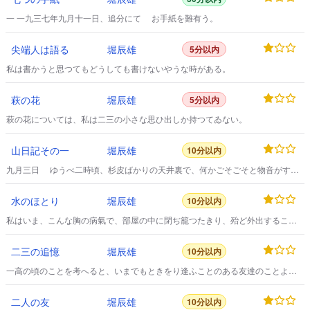
一 一九三七年九月十一日、追分にて お手紙を難有う。
尖端人は語る
堀辰雄
5分以内
私は書かうと思つてもどうしても書けないやうな時がある。
萩の花
堀辰雄
5分以内
萩の花については、私は二三の小さな思ひ出しか持つてゐない。
山日記その一
堀辰雄
10分以内
九月三日 ゆうべ二時頃、杉皮ばかりの天井裏で、何かごそごそと物音がする
ので、思はず目を覺ました。
水のほとり
堀辰雄
10分以内
私はいま、こんな胸の病氣で、部屋の中に閉ぢ籠つたきり、殆ど外出すること
なんかないと言つていい位であるが、――いまから數週間前、まだ私の病氣も
こんなに重くならなかつた頃のことだ、晝間のうちはそれでも我慢して寢床の
二三の追憶
堀辰雄
10分以内
中にもぐり込んでゐたが、夕方になるとなんだか耐らない氣持になつて、私は
無理に起き上り、出來るだけ氣輕な散歩者のやうな服裝をして、何のあてもな
一高の頃のことを考へると、いまでもときをり逢ふことのある友達のことより
しに街の中へ出かけて行く習慣があつたものだ。
か、もうお逢ひできさうもない先生方のことがひとしほなつかしく思ひ出され
る。
二人の友
堀辰雄
10分以内