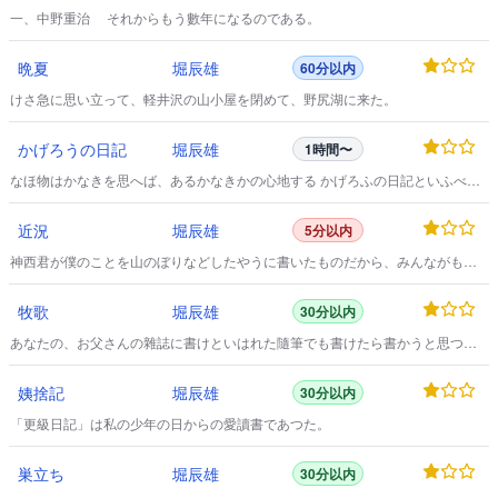
一、中野重治 それからもう數年になるのである。
晩夏
堀辰雄
60分以内
けさ急に思い立って、軽井沢の山小屋を閉めて、野尻湖に来た。
かげろうの日記
堀辰雄
1時間〜
なほ物はかなきを思へば、あるかなきかの心地する かげろふの日記といふべ
し。
近況
堀辰雄
5分以内
神西君が僕のことを山のぼりなどしたやうに書いたものだから、みんながもつ
と身體に氣をつけて、あんまり無茶をしないやうにといつてよこす。
牧歌
堀辰雄
30分以内
あなたの、お父さんの雜誌に書けといはれた隨筆でも書けたら書かうと思つ
て、かうやつてけふも森の中へ、例の大きな drawing-book をかかへて、來てゐ
るのです。
姨捨記
堀辰雄
30分以内
「更級日記」は私の少年の日からの愛讀書であつた。
巣立ち
堀辰雄
30分以内