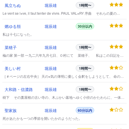
風立ちぬ
堀辰雄
1時間〜
Le vent se l※ve, il faut tenter de vivre. PAUL VAL※RY 序曲 それらの夏の
日々、一面に薄の生い茂った草原の中で、お前が立ったまま熱心に絵を描いて
いると、私はいつもその傍らの一本の白樺の木蔭に身を横たえていたものだっ
燃ゆる頬
堀辰雄
30分以内
た。
私は十七になった。
菜穂子
堀辰雄
1時間〜
楡の家 第一部 一九二六年九月七日、Ｏ村にて 菜穂子、 私はこの日記をお
前にいつか読んで貰うために書いておこうと思う。
美しい村
堀辰雄
1時間〜
［＃ページの左右中央］ 天の※気の薄明に優しく会釈をしようとして、 命の脈
が又新しく活溌に打っている。
大和路・信濃路
堀辰雄
1時間〜
樹下 その藁屋根の古い寺の、木ぶかい墓地へゆく小径のかたわらに、一体の
小さな苔蒸した石仏が、笹むらのなかに何かしおらしい姿で、ちらちらと木洩
れ日に光って見えている。
聖家族
堀辰雄
60分以内
死があたかも一つの季節を開いたかのようだった。