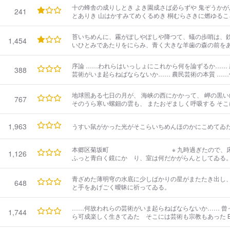
ニシテ 寂カナリ サアレマコトヲ 索メテハ 白亜ノ霧モ アビヌ
十の蜂舎の成りしとき よき園成さば必らずや 鬼ぞうかが
241
シ カガヤキノ 太陽系ハ マヒルナリ ケハシキ
とありき 山はかすみてめくるめき 桐むらさきに燃ゆるころ その農園の扉を過ぎて 苺需めし
をとめあり そのひとひるはひねもすを 風にガラスの点を播き 夜はよもすがらなやましき う
らみの歌をうたひけり 若きあるじはひとひらの 白銅をもて帰れるに をとめしづかにつぶや
苔いちめんに、霧がぽしやぽしや降つて、蟻の歩哨は、
1,454
きて この園われが園といふ かくてくわりんの
いひとみであたりをにらみ、青く大きな羊歯の森の前を
す。
序論 ……われらはいっしょにこれから何を論ずるか…… 農民芸術の興隆 ……何故われらの
388
芸術がいま起らねばならないか…… 農民芸術の本質 ……何がわれらの芸術の心臓をなすもの
であるか…… 農民芸術の分野 ……どんな工合にそれが分類され得るか…… 農民芸術の諸主
義 ……それらのなかにどんな主張が可能であるか…… 農民芸術の製作 ……いかに着手しい
地球照ある七日の月が、 海峡の西にかかって、 岬の黒い
767
かに進んで行ったらいいか…… 農
そのうら寒い螺鈿の雲も、 またおぞましく呼吸する そこ
酒精を照明し、 妖蠱奇怪な虹の汁をそゝいで、 春と夏と
……………………きたわいな つじうらはっけが
1,963
うすい鼠がかった光がそこらいちめんほのかにこめてゐ
タルダイト、 ハコダテネムロインデコライト
本郷区菊坂町 ※ 九時過ぎたので、床屋の弟子の微かな疲れと睡気とが
1,126
ふっと青白く鏡にかゝり、室は何だかがらんとしてゐる
青ざめた薄明穹の水底に少しばかりの星がまたたき出し
648
と手をあげごく曖昧に祈ってゐる。
……何故われらの芸術がいま起らねばならないか…… 曾ってわれらの師父たちは乏しいなが
1,744
ら可成楽しく生きてゐた そこには芸術も宗教もあった B※chner 明治維新以前 家屋 衣
服 食物 労働 宗教 音楽 舞踊 芝居 遊楽 創造 