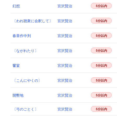
幻想
宮沢賢治
5分以内
〔われ聴衆に会釈して〕
宮沢賢治
5分以内
春章作中判
宮沢賢治
5分以内
〔ながれたり〕
宮沢賢治
5分以内
饗宴
宮沢賢治
5分以内
〔こんにやくの〕
宮沢賢治
5分以内
開墾地
宮沢賢治
5分以内
〔弓のごとく〕
宮沢賢治
5分以内