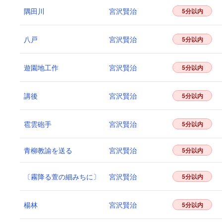
隅田川
宮沢賢治
5分以内
八戸
宮沢賢治
5分以内
遊園地工作
宮沢賢治
5分以内
講後
宮沢賢治
5分以内
雹雲砲手
宮沢賢治
5分以内
青柳教諭を送る
宮沢賢治
5分以内
〔霧降る萱の細みちに〕
宮沢賢治
5分以内
楊林
宮沢賢治
5分以内