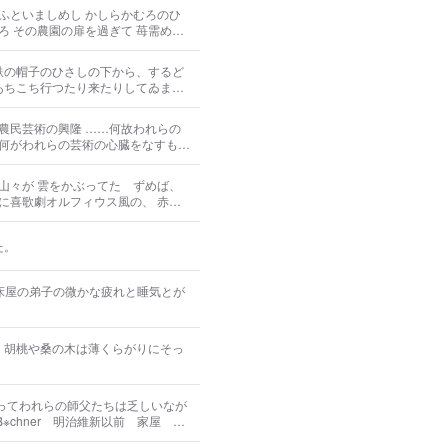
ベシ （四）日ハ君臨
ふといましめし かしらかむろのひ
鉄の帽子のひさしの下から、するど
あちこち行つたり来たりしてゐま
山々が 雲をかぶってたゞずめば、
に喜歌劇オルフィウス風の、 赤い
を交雑し 水と陸との市場をつくる
きたわいな オダルハコダテガス
た。
。
、胡桃や桑の木は薄くらがりにそっ
経済の変動に伴ふ所有衝動の発達 科