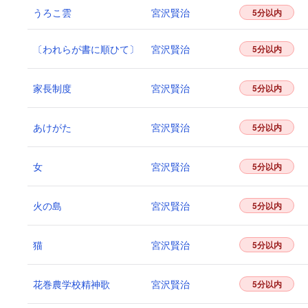
うろこ雲
宮沢賢治
5分以内
〔われらが書に順ひて〕
宮沢賢治
5分以内
家長制度
宮沢賢治
5分以内
あけがた
宮沢賢治
5分以内
女
宮沢賢治
5分以内
火の島
宮沢賢治
5分以内
猫
宮沢賢治
5分以内
花巻農学校精神歌
宮沢賢治
5分以内