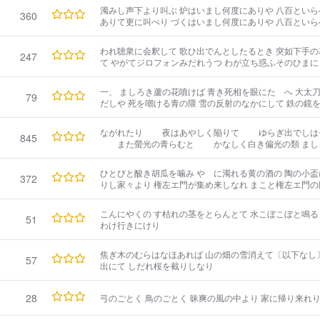
濁みし声下より叫ぶ 炉はいまし何度にありや 八百といらへ
360
ありて更に叫べり づくはいまし何度にありや 八百といら
ひゞき 灼熱のるつぼをつゝみ むらさきの暗き火は燃え そがなかに水うち汲める 母の像恍と
うかべり 声ありて下より叫ぶ 針はいま何度にありや 八百といらへて云へば たちまちに階を
われ聴衆に会釈して 歌ひ出でんとしたるとき 突如下手の
247
来る音 八百は何のたはごと 汝はこゝに睡れる
て やがてジロフォンみだれうつ わが立ち惑ふそのひまに 琴はいよよに烈しくて そはかの支
那の小娘と われとが潔き愛恋を あらぬかたちに歪めなし
さまなりき そを一すぢのたはむれと なすべき才もあらざれば たゞ胸あつく頬つりて 呆けた
一、 ましろき蘆の花噴けば 青き死相を眼にたゝへ 大太刀舞はす乱れ髪 二
79
るごとくわが立てば もろびとどつと声あげて い
だしや 死を嘲ける青の隈 雪の反射のなかにして 鉄の鏡
ながれたり 夜はあやしく陥りて ゆらぎ出でしは
845
また螢光の青らむと かなしく白き偏光の類 ましろ
らむは あかつきとこそ覚ゆなれ （そもこれはいづ
れたり水のいろ ながれたりげに水のいろ このあかつきの
ひとびと酸き胡瓜を噛み やゝに濁れる黄の酒の 陶の小盃
372
り （そもこれはいづちの川のけしきぞも） 明る
りし家々より 権左エ門が集め来しなれ まこと権左エ門の
かけたるごとく 立つて宰領するこの家のあるじ 熊氏の面
ちめんにひろがり 雨は※［＃「さんずい＋堂」、U+6F1F
こんにやくの す枯れの茎をとらんとて 水こぼこぼと鳴る
51
り われはさながらわれにもあらず 稲の品種をもの
わけ行きにけり
焦ぎ木のむらはなほあれば 山の畑の雪消えて〔以下なし
57
出にて しだれ桜を截りしなり
28
弓のごとく 鳥のごとく 昧爽の風の中より 家に帰り来れ