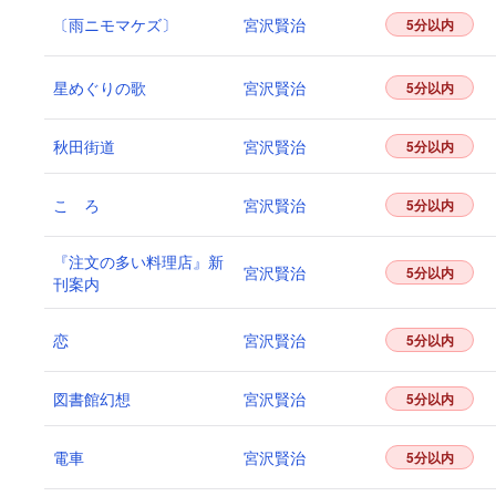
〔雨ニモマケズ〕
宮沢賢治
5分以内
星めぐりの歌
宮沢賢治
5分以内
秋田街道
宮沢賢治
5分以内
こゝろ
宮沢賢治
5分以内
『注文の多い料理店』新
宮沢賢治
5分以内
刊案内
恋
宮沢賢治
5分以内
図書館幻想
宮沢賢治
5分以内
電車
宮沢賢治
5分以内