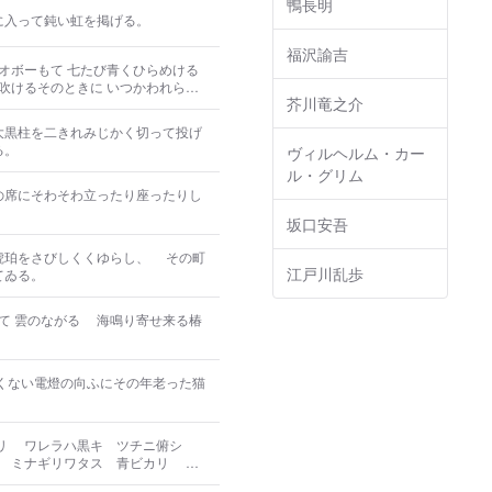
鴨長明
トさんのご子息さん。今日はどちら
に入って鈍い虹を掲げる。
いま
福沢諭吉
オボーもて 七たび青くひらめける
吹けるそのときに いつかわれらの
芥川竜之介
かの逞ましき肩もてる 黒き上着はそ
大黒柱を二きれみじかく切って投げ
る。
ヴィルヘルム・カー
ル・グリム
の席にそわそわ立ったり座ったりし
坂口安吾
琥珀をさびしくくゆらし、 その町
江戸川乱歩
てゐる。
て 雲のながるゝ 海鳴り寄せ来る椿
くない電燈の向ふにその年老った猫
タリ ワレラハ黒キ ツチニ俯シ