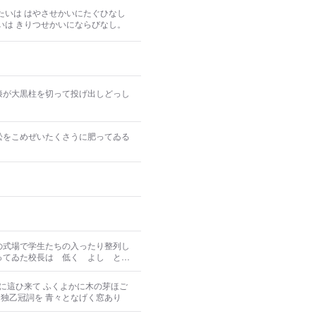
節句 祈願 植物医師の例 労働は
たいは はやさせかいにたぐひなし
いは きりつせかいにならびなし。
膝が大黒柱を切って投げ出しどっし
松をこめぜいたくさうに肥ってゐる
の式場で学生たちの入ったり整列し
ってゐた校長は 低く よし と答
に這ひ来て ふくよかに木の芽ほご
なき独乙冠詞を 青々となげく窓あり