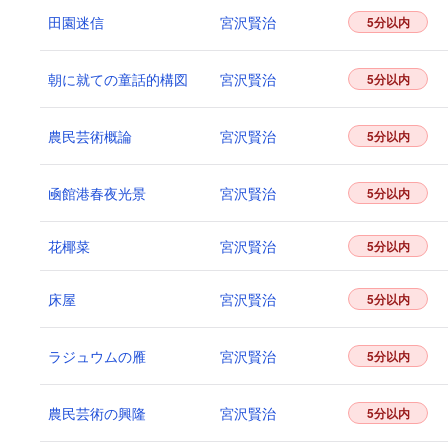
田園迷信
宮沢賢治
5分以内
朝に就ての童話的構図
宮沢賢治
5分以内
農民芸術概論
宮沢賢治
5分以内
凾館港春夜光景
宮沢賢治
5分以内
花椰菜
宮沢賢治
5分以内
床屋
宮沢賢治
5分以内
ラジュウムの雁
宮沢賢治
5分以内
農民芸術の興隆
宮沢賢治
5分以内