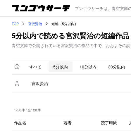
ブンゴウサーチは、青空文庫
TOP
宮沢賢治
短編（5分以内）
5分以内で読める宮沢賢治の短編作品
青空文庫で公開されている宮沢賢治の作品の中で、おおよその読
すべて
5分以内
10分以内
30分以内
1-50件 / 全128件
作品名
著者
読了時間