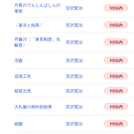
月夜のでんしんばしらの
宮沢賢治
5分以内
軍歌
〔蒼冷と純黒〕
宮沢賢治
5分以内
丹藤川〔「家長制度」先
宮沢賢治
5分以内
駆形〕
沼森
宮沢賢治
5分以内
花壇工作
宮沢賢治
5分以内
疑獄元兇
宮沢賢治
5分以内
大礼服の例外的効果
宮沢賢治
5分以内
樹園
宮沢賢治
5分以内