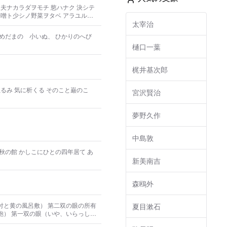
夫ナカラダヲモチ 慾ハナク 決シテ
味噌ト少シノ野菜ヲタベ アラユルコ
 ソシテワスレズ 野原ノ松ノ林ノ※ノ
太宰治
テ看病シテヤリ 西ニツカレタ母ア
めだまの 小いぬ、 ひかりのへび
樋口一葉
梶井基次郎
宮沢賢治
夢野久作
中島敦
年居て あ
新美南吉
森鴎外
付と黄の風呂敷） 第二双の眼の所有
夏目漱石
っしゃ
何を哂ってやがるんだ。） （失礼い