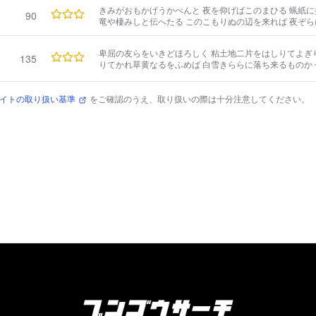
きみがおもかげうかべんと 夜を仰げばこのまひる 蝋紙に
90
竜や棲みしと伝へたる このこもりぬの辺を来れば 夜ぞら
散る
卑屈の友らをいきどほろしく 粘土地二片をはしりてよぎり
135
りてかれ草黄なるをふめば 白雪きららに落ち来るものか 
卑屈の友らをおもひ たかぶるおもひは雲にもまじへ かの
かりを投げよ
イトの取り扱い基準
をご確認のうえ、取り扱いの際は十分注意してください。