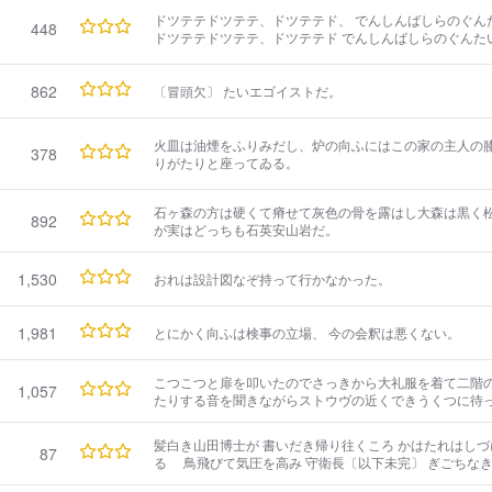
学による急激な技術の進歩による機械的の設計 田植踊 
ドツテテドツテテ、ドツテテド、 でんしんばしらのぐん
古に遡るに従って漸く非労働となる 如何にして労働
448
ドツテテドツテテ、ドツテテド でんしんばしらのぐんた
862
〔冒頭欠〕 たいエゴイストだ。
火皿は油煙をふりみだし、炉の向ふにはこの家の主人の
378
りがたりと座ってゐる。
石ヶ森の方は硬くて瘠せて灰色の骨を露はし大森は黒く
892
が実はどっちも石英安山岩だ。
1,530
おれは設計図なぞ持って行かなかった。
1,981
とにかく向ふは検事の立場、 今の会釈は悪くない。
こつこつと扉を叩いたのでさっきから大礼服を着て二階
1,057
たりする音を聞きながらストウヴの近くできうくつに待
へた。
髪白き山田博士が 書いだき帰り往くころ かはたれはしづ
87
るゝ 鳥飛びて気圧を高み 守衛長〔以下未完〕 ぎごち