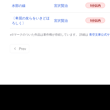
水部の線
宮沢賢治
5分以内
〔卑屈の友らをいきどほ
宮沢賢治
5分以内
ろしく〕
※©マークのついた作品は著作権が存続しています。 詳細は
青空文庫公式サ
Prev