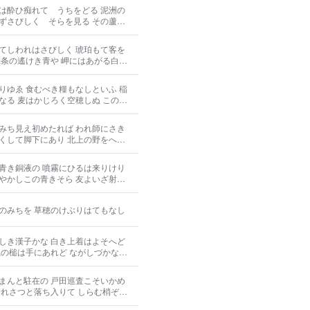
酔ひ痴れて うちをどる 泥洲の
てしわれはさびしく 琥珀もて客を
唇や頬 われとても昨日はありにき
はにはかに重く 病葉と髪は散りに
ゆゑ 食むべき糧もなしといふ 稲
 麦はかじろく空穂しぬ このと
て いでゆの町をなすといふ この
やかららに 賤舞の園を供すとか
みち見え初めたれば われ師にさき
くして脚下にあり 北上の野をへだ
まもられて師もやがて来りたまふに
よろこびやまず 石をもて東の谷に
青き銅液の 噴霧にひるは来りけり
ま
やかしこの青きそら 友よいざ射て
のみちを 草穂のけぶりはてもなし
しき漢子かな 白き上着はよそへど
ねの槌は手にあれど ながしづかなる
方にすだけるむらどりの 一羽もため
 さあればなれよ高萱の 群うち縫へ
まんと駐在の 戸田巡査こそいかめ