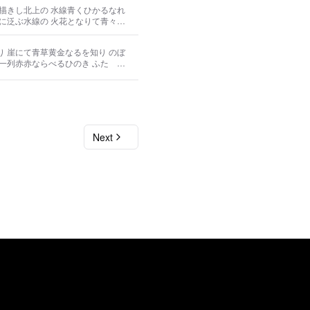
描きし北上の 水線青くひかるなれ
に泛ぶ水線の 火花となりて青々と
 崖にて青草黄金なるを知り のぼ
一列赤赤ならべるひのき ふたゝび
粘土地なるかの官庁に 灰鋳鉄のい
Next