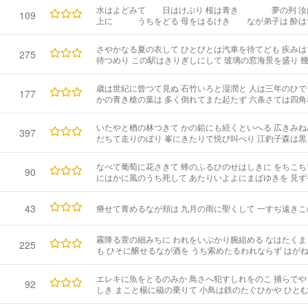
水はよどみて 日はけぶり 桜は青き 夢の列 汝は
109
上に うちをどる 母をはるけき なが弟子は 酔はずさびしく そらを見る その蘆生
えの 蘆に立ち ましろきそらを ひとり見る
さやかなる夏の衣して ひとびとは汽車を待てども 疾みは
275
待つめり この駅はきりぎしにして 玻璃の窓海景を盛り 幾条の遙けき青や 岬にはあがる白波
南なるかの野の町に 歌ひめとなるならはしの かゞやける
かのひとになべてを捧げ かゞやかに四年を経しに わが胸
歳は世紀に曾つて見ぬ 石竹いろと湿潤と 人は三年のひでり
177
き モートルの爆音高く 窓過ぐる黒き船あり
かの青き槍の葉は 多く倒れてまた起たず 六条さては四角なる
ききみは千万の 人の糧もてかの原に 亜鉛のいらか丹を塗り
代あらば野はもつて 千年の計をなすべきに 徒衣ぜい食の
いたやと楢の林つきて かの鉛にも続くといへる 広きみね
397
だちて走りのぼり 峯にきたりて悦び叫べり 江釣子森は黒
てて山はけむり そが上に雲の峯かゞやき立てり 人人に
みけしき蒼白にして 単衣のせなうるほひ給ひき われなほ
なべて葡萄に花さきて 蜂のふるひのせはしきに をちこち
90
なげうちしに その石遙か下方にして 戞として樹をうち 
にはかに風のうち死して あたりいよよにまばゆきを 見ず
雹の雲
43
瘠せて青めるなが頬は 九月の雨に聖くして 一すぢ遠きこ
霧降る萱の細みちに われをいぶかり腕組める なはたくま
225
も ひそに醸せるなが酒を うち索めたるわれならず はが
山畑に 銅を探らんわれならず 検土の杖はになへども 四
に落ちざらん 土をけみして培の 企画をなさんつとめのみ
エレキに魚をとるのみか 鳥さへ犯すしれをのこ 捕らでや
92
るこのみちを わがためにこそひらけかし 権現山のい
しき まこと楊に磁の乗りて 小鳥は鉄のたぐひかや ひとむれさつと落ち入りて しらむ梢ぞあ
やしけれ