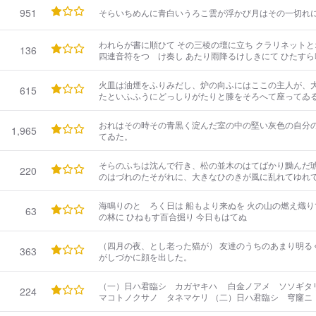
たしました。へいへい。えゝと、あなたさまはメフィス
951
そらいちめんに青白いうろこ雲が浮かび月はその一切れ
へ。） （何だ失敬な。） （あ、左様で。あ、左様でござ
われらが書に順ひて その三稜の壇に立ち クラリネットと
136
四連音符をつゞけ奏し あたり雨降るけしきにて ひたすら
前に立ち かなしき川をうち流し 渦まく風をあげありし 
も誰なりし
火皿は油煙をふりみだし、炉の向ふにはここの主人が、
615
たといふふうにどっしりがたりと膝をそろへて座ってゐ
おれはその時その青黒く淀んだ室の中の堅い灰色の自分
1,965
てゐた。
そらのふちは沈んで行き、松の並木のはてばかり黝んだ
220
のはづれのたそがれに、大きなひのきが風に乱れてゆれ
海鳴りのとゞろく日は 船もより来ぬを 火の山の燃え熾り
63
の林に ひねもす百合掘り 今日もはてぬ
（四月の夜、とし老った猫が） 友達のうちのあまり明る
363
がしづかに顔を出した。
（一）日ハ君臨シ カガヤキハ 白金ノアメ ソソギ
224
マコトノクサノ タネマケリ （二）日ハ君臨シ 穹窿ニ ミナギリワタス 青ビカリ ヒ
カリノアセヲ 感ズレバ 気圏ノキハミ 隈モナシ （三）日ハ君臨シ 玻璃ノマド 清澄