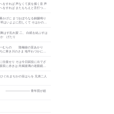
をすれば 声なくて炭を掻く音 声
へをすれば またもちえと舌打つ
幕かげに まづおぼろなる銅鑼鳴り
 描きあざけり罵りて 衆意を迎ふる
、 白紙を結ぶすは
をかゝげたり
一むらの 陰極線の盲あかり
に寒き川のさま 地平わづかに赤
ちの川のけしきぞも） げになが
水のさま はてさへしらにながれた
に往復せり そは今日賦役に出でざ
く
眼双に赤きは 尚褐玻璃の老眼鏡を
はひげに充てり 榾のけむりは稲い
、197-12］々青き穂並にうち注げ
 ひぐれまぢかの笹はらを 兄弟二人
〕 ―――――――― 青年団が総
り