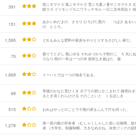
雨ニモマケズ 風ニモマケズ 雪ニモ夏ノ暑サニモマケヌ 丈
391
瞋ラズ イツモシヅカニワラッテヰル 一日ニ玄米四合ト 
トヲ ジブンヲカンジョウニ入レズニ ヨクミキキシワカリ
小サナ萓ブキノ小屋ニヰテ 東ニ病気ノコドモアレバ 行ッ
あかいめだまの さそり ひろげた鷲の つばさ あをい
151
レバ 行ッテソノ稲ノ朿ヲ［＃「朿ヲ」はママ］
の とぐろ。
1,595
どれもみんな肥料や薪炭をやりとりするさびしい家だ。
曇りてとざし 風にゆる それみづからぞ樹のこゝろ 光にぬるみ 気に析くる そのこと巌のこゝ
70
ろなり 樹の一本は一つの木 規矩なき巌はたゞ巌
1,669
イーハトヴは一つの地名である。
草穂のかなた雲ひくき ポプラの群にかこまれて 鐘塔白き秋の館 かしこにひとの四
68
るとき清くわらひける そのこといとゞくるほしき
515
おれはやっとのことで十階の床をふんで汗を拭った。
第一双の眼の所有者 （むしゃくしゃした若い古物商。紋
1,278
者 （大学生。制服制帽。大きなめがね。灰色ヅックの提鞄） 第一双の眼（いや、いら
い、今日は。よいお天気でございます。） 第二双の眼（