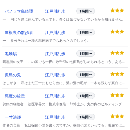
パノラマ島綺譚
江戸川乱歩
1時間〜
一 同じＭ県に住んでいる人でも、多くは気づかないでいるかも知れません。
屋根裏の散歩者
江戸川乱歩
1時間〜
一 多分それは一種の精神病ででもあったのでしょう。
黒蜥蜴
江戸川乱歩
1時間〜
暗黒街の女王 この国でも一夜に数千羽の七面鳥がしめられるという、あるク
リスマス・イヴの出来事だ。
孤島の鬼
江戸川乱歩
1時間〜
はしがき 私はまだ三十にもならぬに、濃い髪の毛が、一本も残らず真白にな
っている。
悪魔の紋章
江戸川乱歩
1時間〜
劈頭の犠牲者 法医学界の一権威宗像隆一郎博士が、丸の内のビルディングに
宗像研究室を設け、犯罪事件の研究と探偵の事業を始めてからもう数年にな
る。
一寸法師
江戸川乱歩
1時間〜
作者の言葉 私は探偵小説を書くのですが、探偵小説といっても、現在では
色々の傾向に分れていて、昔の探偵小説という感じからは非常に遠いものもあ