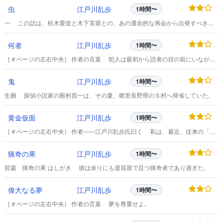
虫
江戸川乱歩
1時間〜
一 この話は、柾木愛造と木下芙蓉との、あの運命的な再会から出発すべきで
あるが、それについては、先ず男主人公である柾木愛造の、いとも風変りな性
格について、一言して置かねばならぬ。
何者
江戸川乱歩
1時間〜
［＃ページの左右中央］ 作者の言葉 犯人は最初から読者の目の前にいながら
最後までどれが犯人だか分らない。
鬼
江戸川乱歩
1時間〜
生腕 探偵小説家の殿村昌一は、その夏、郷里長野県のＳ村へ帰省していた。
黄金仮面
江戸川乱歩
1時間〜
［＃ページの左右中央］ 作者――江戸川乱歩氏曰く 私は、最近、従来の「小
探偵小説」を脱して、もっと舞台の広い「大探偵小説」へ進出したいと思って
いる。
猟奇の果
江戸川乱歩
1時間〜
前篇 猟奇の果 はしがき 彼は余りにも退屈屋で且つ猟奇者であり過ぎた。
偉大なる夢
江戸川乱歩
1時間〜
［＃ページの左右中央］ 作者の言葉 夢を尊重せよ。