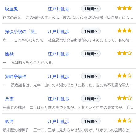
るのです。
吸血鬼
江戸川乱歩
1時間〜
作者の言葉 この物語の主人公は、彼のバルカン地方の伝説『吸血鬼』にも比
すべき、人界の悪魔である。
探偵小説の「謎」
江戸川乱歩
1時間〜
序――この本のなりたち 社会思想研究会出版部のすすめによって、私の随筆
の中から、探偵小説のトリックを解説したものを集めてみた。
陰獣
江戸川乱歩
1時間〜
一 私は時々思うことがある。
湖畔亭事件
江戸川乱歩
1時間〜
一 読者諸君は、先年Ｈ山中のＡ湖のほとりに起った、世にも不思議な殺人事
件を、御記憶ではないでしょうか。
悪霊
江戸川乱歩
1時間〜
発表者の附記 二月ばかり前の事であるが、Ｎ某という中年の失業者が、手紙
と電話と来訪との、執念深い攻撃の結果、とうとう私の書斎に上り込んで、二
冊の部厚な記録を、私に売りつけてしまった。
影男
江戸川乱歩
1時間〜
断末魔の雄獅子 三十二、三歳に見えるやせ型の男が、張ホテルの玄関をはい
って、カウンターのうしろの支配人室へ踏みこんでいった。