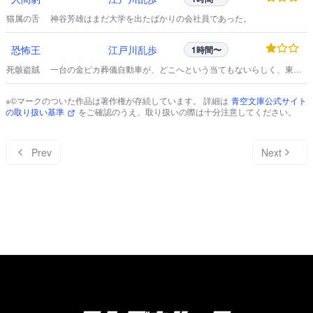
猫属の舌 神谷芳雄はまだ大学を出たばかりの会社員であった。
恐怖王
江戸川乱歩
1時間〜
死骸盗賊 一台の金ピカ葬儀自動車が、どこへという当てもないらしく、東京
市中を、グルグルと走り廻っていた。
※©マークのついた作品は著作権が存続しています。 詳細は
青空文庫公式サイト
の取り扱い基準
をご確認のうえ、取り扱いの際は十分注意してください。
Prev
Next