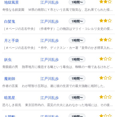
地獄風景
江戸川乱歩
1時間〜
奇怪なる娯楽園 Ｍ県の南部にＹ市という古風で陰気な、忘れ果てられた様な
都会がある。
白髪鬼
江戸川乱歩
1時間〜
［＃ページの左右中央］ （作者申す）この物語はマリイ・コレルリ女史の傑作
『ヴェンデッタ』を、私流に改作したものです。
月と手袋
江戸川乱歩
1時間〜
［＃ページの左右中央］ ＊作中、ディクスン・カー著『皇帝のかぎ煙草入れ』
のトリックに言及されています。
妖虫
江戸川乱歩
1時間〜
青眼鏡の男 熱帯地方に棲息する蠍という毒虫は、蜘蛛の一種であるけれど、
伊勢海老を小さくした様な醜怪な姿をしていて、どんな大きな相手にも飛び掛
って来る、凶悪無残の妖虫である。
魔術師
江戸川乱歩
1時間〜
作者の言葉 わが明智小五郎は、遂に彼の生涯での最大強敵に相対した。
暗黒星
江戸川乱歩
1時間〜
恐ろしき前兆 東京旧市内の、震災の大火にあわなかった地域には、その後発
展した新しい大東京の場末などよりも、遥かに淋しい場所がいくつもある。
人間豹
江戸川乱歩
1時間〜