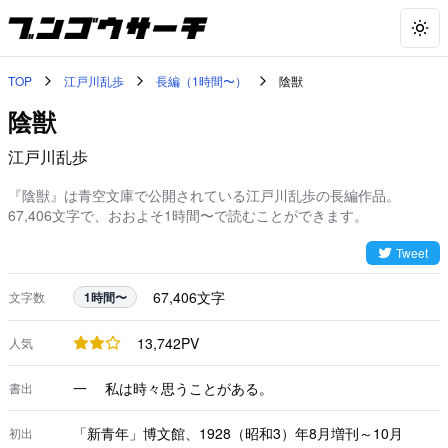
Togg
TOP
江戸川乱歩
長編（1時間〜）
陰獣
陰獣
江戸川乱歩
『陰獣』は青空文庫で公開されている江戸川乱歩の長編作品。
67,406文字で、おおよそ1時間〜で読むことができます。
Tweet
67,406
文字
文字数
1時間〜
13,742
PV
人気
一 私は時々思うことがある。
書出
「新青年」博文館、1928（昭和3）年8月増刊～10月
初出