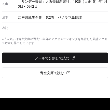
「サンデー毎日」大阪毎日新聞社、1926（大正15）年1月
初出
3日～5月2日
江戸川乱歩全集 第2巻 パノラマ島綺譚
底本
表記
※「人気」は青空文庫の過去10年分のアクセスランキングを集計した累計アクセ
ス数から算出しています。
メールで分割して読む
青空文庫で読む