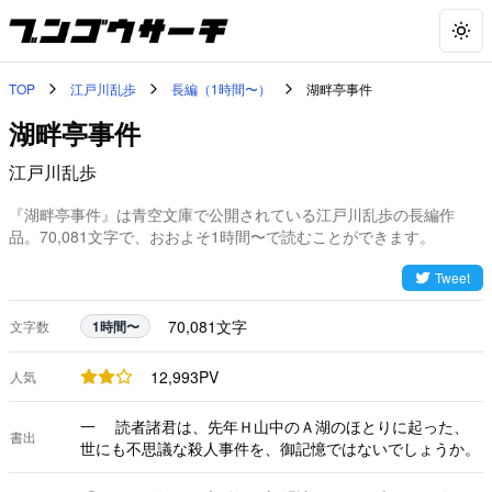
Togg
TOP
江戸川乱歩
長編（1時間〜）
湖畔亭事件
湖畔亭事件
江戸川乱歩
『湖畔亭事件』は青空文庫で公開されている江戸川乱歩の長編作
品。70,081文字で、おおよそ1時間〜で読むことができます。
Tweet
70,081
文字
文字数
1時間〜
12,993
PV
人気
一 読者諸君は、先年Ｈ山中のＡ湖のほとりに起った、
書出
世にも不思議な殺人事件を、御記憶ではないでしょうか。