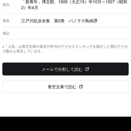
「新青年」博文館、1926（大正15）年10月～1927（昭和
初出
2）年4月
江戸川乱歩全集 第2巻 パノラマ島綺譚
底本
表記
※「人気」は青空文庫の過去10年分のアクセスランキングを集計した累計アクセ
ス数から算出しています。
メールで分割して読む
青空文庫で読む