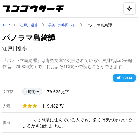
Togg
TOP
江戸川乱歩
長編（1時間〜）
パノラマ島綺譚
パノラマ島綺譚
江戸川乱歩
『パノラマ島綺譚』は青空文庫で公開されている江戸川乱歩の長編
作品。79,625文字で、おおよそ1時間〜で読むことができます。
Tweet
79,625
文字
文字数
1時間〜
119,482
PV
人気
一 同じＭ県に住んでいる人でも、多くは気づかないで
書出
いるかも知れません。