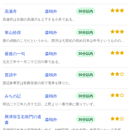
高瀬舟
森鴎外
30分以内
高瀬舟は京都の高瀬川を上下する小舟である。
寒山拾得
森鴎外
30分以内
唐の貞観のころだというから、西洋は七世紀の初め日本は年号というもののや
っと出来かかったときである。
最後の一句
森鴎外
30分以内
元文三年十一月二十三日の事である。
普請中
森鴎外
30分以内
渡辺参事官は歌舞伎座の前で電車を降りた。
みちの記
森鴎外
30分以内
明治二十三年八月十七日、上野より一番汽車に乗りていず。
興津弥五右衛門の遺
森鴎外
30分以内
書
某儀明日年来の宿望相達し候て、妙解院殿（松向寺殿）御墓前において首尾よ