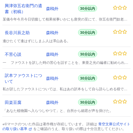
興津弥五右衛門の遺
森鴎外
30分以内
書（初稿）
某儀今年今月今日切腹して相果候事いかにも唐突の至にて、弥五右衛門奴老耄
したるか、乱心したるかと申候者も可有之候えども、決して左様の事には無之
候。
長谷川辰之助
森鴎外
30分以内
逢ひたくて逢はずにしまふ人は澤山ある。
不苦心談
森鴎外
30分以内
一 ファウストを訳した時の苦心を話すことを、東亜之光の編者に勧められ
た。
訳本ファウストにつ
森鴎外
30分以内
いて
私が訳したファウストについては、私はあの訳本をして自ら語らしめる積でい
る。
田楽豆腐
森鴎外
30分以内
「あなた植物園へ入らつしやつて」と、台所から細君が声を掛けた。
※©マークのついた作品は著作権が存続しています。 詳細は
青空文庫公式サイト
の取り扱い基準
をご確認のうえ、取り扱いの際は十分注意してください。