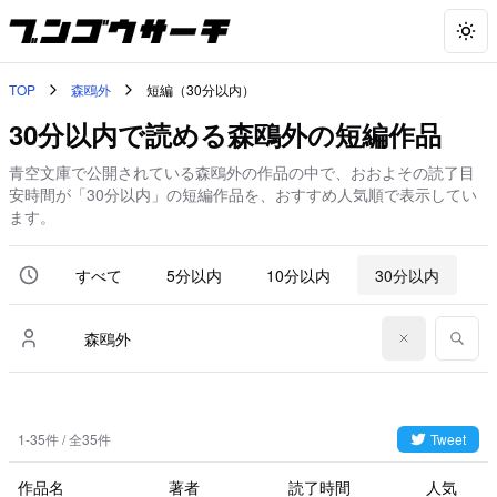
Togg
TOP
森鴎外
短編（30分以内）
30分以内で読める森鴎外の短編作品
青空文庫で公開されている森鴎外の作品の中で、おおよその読了目
安時間が「30分以内」の短編作品を、おすすめ人気順で表示してい
ます。
すべて
5分以内
10分以内
30分以内
6
1-35件 / 全35件
Tweet
作品名
著者
読了時間
人気