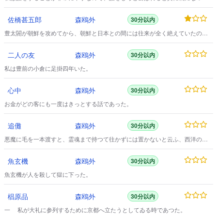
ならない。
佐橋甚五郎
森鴎外
30分以内
豊太閤が朝鮮を攻めてから、朝鮮と日本との間には往来が全く絶えていたの
に、宗対馬守義智が徳川家の旨を承けて肝いりをして、慶長九年の暮れに、松
雲孫、文※［＃「或」の「ノ」の部分が三本、102-2］、金考舜という三人の僧
二人の友
森鴎外
30分以内
が朝鮮から様子を見に来た。
私は豊前の小倉に足掛四年いた。
心中
森鴎外
30分以内
お金がどの客にも一度はきっとする話であった。
追儺
森鴎外
30分以内
悪魔に毛を一本渡すと、霊魂まで持つて往かずには置かないと云ふ、西洋の諺
がある。
魚玄機
森鴎外
30分以内
魚玄機が人を殺して獄に下った。
椙原品
森鴎外
30分以内
一 私が大礼に参列するために京都へ立たうとしてゐる時であつた。