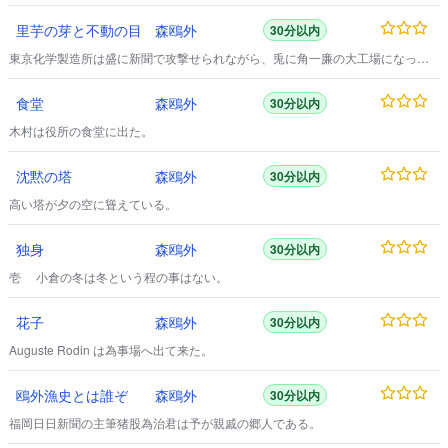
里芋の芽と不動の目
森鴎外
30分以内
東京化学製造所は盛に新聞で攻撃せられながら、兎に角一廉の大工場になっ
た。
食堂
森鴎外
30分以内
木村は役所の食堂に出た。
沈黙の塔
森鴎外
30分以内
高い塔が夕の空に聳えている。
独身
森鴎外
30分以内
壱 小倉の冬は冬という程の事はない。
花子
森鴎外
30分以内
Auguste Rodin は為事場へ出て来た。
鴎外漁史とは誰ぞ
森鴎外
30分以内
福岡日日新聞の主筆猪股為治君は予が親戚の郷人である。