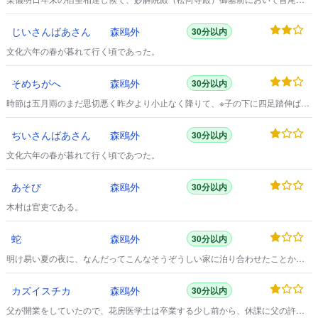
く切腹いたし候事と相成り候。
じいさんばあさん
森鴎外
30分以内
文化六年の春が暮れて行く頃であった。
そめちがへ
森鴎外
30分以内
時節は五月雨のまだ思切悪く昨夕より小止なく降りて、※子の下に四足踏伸ばし
たる猫懶くして起たんともせず、夜更て酔はされし酒に、明近くからぐつすり
眠り、朝飯と午餉とを一つに片付けたる兼吉が、浴衣脱捨てて引つ掛くる衣は
ぢいさんばあさん
森鴎外
30分以内
紺にあめ入の明石、唐繻子の丸帯うるささうに締め畢り、何処かけんのある顔
の眉蹙めて、四分珠の金釵もて結髪の頭をやけに掻き、それもこれも私がいつ
文化六年の春が暮れて行く頃であつた。
もののんきで、気が付かずにゐたからの事、人を恨む
あそび
森鴎外
30分以内
木村は官吏である。
蛇
森鴎外
30分以内
明け易い夏の夜に、なんだってこんなそうぞうしい家に泊り合わせたことかと
思って、己はうるさく頬のあたりに飛んで来る蚊を逐いながら、二間の縁側か
ら、せせこましく石を据えて、いろいろな木を植え込んである奥の小庭を、ぼ
カズイスチカ
森鴎外
30分以内
んやり眺めている。
父が開業をしていたので、花房医学士は卒業する少し前から、休課に父の許へ