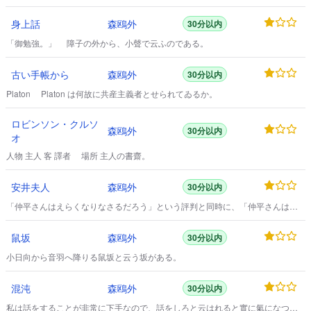
来ている間は、代診の真似事をしていた。
身上話
森鴎外
30分以内
「御勉強。」 障子の外から、小聲で云ふのである。
古い手帳から
森鴎外
30分以内
Platon Platon は何故に共産主義者とせられてゐるか。
ロビンソン・クルソ
森鴎外
30分以内
オ
人物 主人 客 譯者 場所 主人の書齋。
安井夫人
森鴎外
30分以内
「仲平さんはえらくなりなさるだろう」という評判と同時に、「仲平さんは不
男だ」という蔭言が、清武一郷に伝えられている。
鼠坂
森鴎外
30分以内
小日向から音羽へ降りる鼠坂と云う坂がある。
混沌
森鴎外
30分以内
私は話をすることが非常に下手なので、話をしろと云はれると實に氣になつて