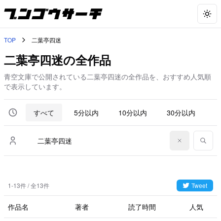
Togg
TOP
二葉亭四迷
二葉亭四迷の全作品
青空文庫で公開されている二葉亭四迷の全作品を、おすすめ人気順
で表示しています。
すべて
5分以内
10分以内
30分以内
6
1-13件 / 全13件
Tweet
作品名
著者
読了時間
人気