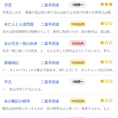
浮雲
二葉亭四迷
1時間〜
浮雲はしがき 薔薇の花は頭に咲て活人は絵となる世の中独り文章而已は黴の
生えた陳奮翰の四角張りたるに頬返しを附けかね又は舌足らずの物言を学びて
口に涎を流すは拙しこれはどうでも言文一途の事だと思立ては矢も楯もなく文
未亡人と人道問題
二葉亭四迷
10分以内
明の風改良の熱一度に寄せ来るどさくさ紛れお先真闇三宝荒神さまと春のや先
生を頼み奉り欠硯に朧の月の雫を受けて墨摺流す空のきおい夕立の雨の一しき
自分は此頃新聞社の勤務からして、創作に取掛つたが、此の創作は、或は観察
りさらさらさっと書流せばアラ無情始末にゆかぬ
に依りては家庭問題に関連して居るかも知れぬ、最初は女学生を主人公にと娑
婆ツ気を出して、種々と材料を集めて見たが思ふやうに行かず、其れで今度は
余が言文一致の由来
二葉亭四迷
5分以内
日露戦役後の大現象である軍人遺族――未亡人を主人公にして、一ツ創作を遣
つて見ようと思ふと。
言文一致に就いての意見、と、そんな大した研究はまだしてないから、寧ろ一
つ懺悔話をしよう。
露都雑記
二葉亭四迷
10分以内
一 ネミローウ※［＃小書き片仮名ヰ、387-上-3］チ、ダンチェンコ氏が日本の
さる田舎の停車場で、何心なく汽車の窓から首を出すと、そこの柵外に遊んで
居た洟垂らしの頑童共が、思ひがけず異人馬鹿と手を拍つて囃したので、氏は
平凡
二葉亭四迷
1時間〜
驚いて首を引込めた事がある。
一 私は今年三十九になる。
余が翻訳の標準
二葉亭四迷
10分以内
翻訳は如何様にすべきものか、其の標準は人に依って、各異ろうから、もとよ
り一概に云うことは出来ぬ。