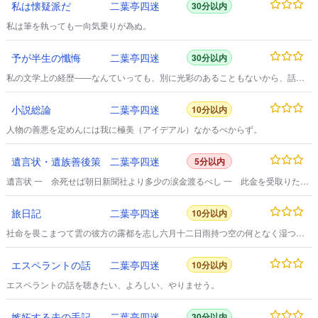
私は懐疑派だ
二葉亭四迷
30分以内
私は筆を執っても一向気乗りが為ぬ。
予が半生の懺悔
二葉亭四迷
30分以内
私の文学上の経歴――なんていっても、別に光彩のあることもないから、話す
んなら、寧そ私の昔からの思想の変遷とでもいうことにしよう。
小説総論
二葉亭四迷
10分以内
人物の善悪を定めんには我に極美（アイデアル）なかるべからず。
遺言状・遺族善後策
二葉亭四迷
5分以内
遺言状 一 余死せば朝日新聞社より多少の涙金渡るべし 一 此金を受取りたる
時は年齢に拘らず平均に六人の家族に頭割りにすべし例せば社より六百円渡り
たる時は頭割にして一人の所得百円となる計算也 一 此分配法ニ異議ありとも
旅日記
二葉亭四迷
10分以内
変更を許さず 右之通 明治四十二年三月二十二日 露都病院にて 長谷川辰之助
長谷川静子殿 長谷川柳子殿 遺族善後策 これは遺言ではなけれど余死
社命を畏こまつて雲の彼方の露都を志し六月十二日雨持つ空の何となく湿つぽ
したる跡にて家族
い夕弱妻幼児親戚の誰彼、さては新知旧識のなつかしき人々に見送られ新橋よ
り大阪行の客となる。
エスペラントの話
二葉亭四迷
10分以内
エスペラントの話を聴きたい、よろしい、やりませう。
嫉妬する夫の手記
二葉亭四迷
30分以内