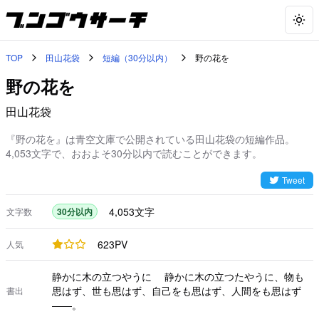
Togg
TOP
田山花袋
短編（30分以内）
野の花を
野の花を
田山花袋
『野の花を』は青空文庫で公開されている田山花袋の短編作品。
4,053文字で、おおよそ30分以内で読むことができます。
Tweet
4,053
文字
文字数
30分以内
623
PV
人気
静かに木の立つやうに 静かに木の立つたやうに、物も
思はず、世も思はず、自己をも思はず、人間をも思はず
書出
――。