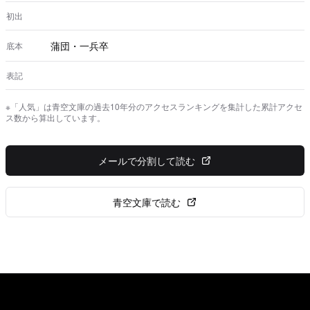
初出
蒲団・一兵卒
底本
表記
※「人気」は青空文庫の過去10年分のアクセスランキングを集計した累計アクセ
ス数から算出しています。
メールで分割して読む
青空文庫で読む