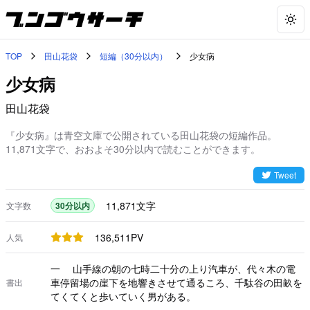
Togg
TOP
田山花袋
短編（30分以内）
少女病
少女病
田山花袋
『少女病』は青空文庫で公開されている田山花袋の短編作品。
11,871文字で、おおよそ30分以内で読むことができます。
Tweet
11,871
文字
文字数
30分以内
136,511
PV
人気
一 山手線の朝の七時二十分の上り汽車が、代々木の電
車停留場の崖下を地響きさせて通るころ、千駄谷の田畝を
書出
てくてくと歩いていく男がある。