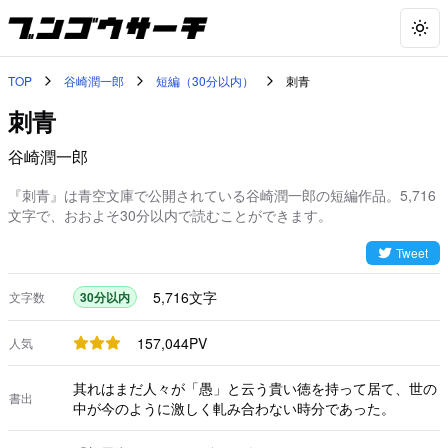
Togg
TOP
谷崎潤一郎
短編（30分以内）
刺青
刺青
谷崎潤一郎
『刺青』は青空文庫で公開されている谷崎潤一郎の短編作品。5,716
文字で、おおよそ30分以内で読むことができます。
Tweet
5,716
文字
文字数
30分以内
157,044
PV
人気
其れはまだ人々が「愚」と云う貴い徳を持って居て、世の
書出
中が今のように激しく軋み合わない時分であった。