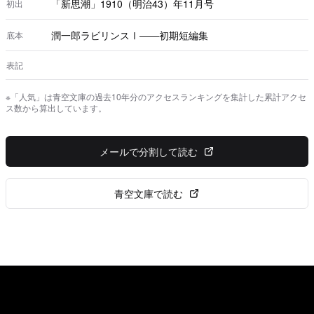
「新思潮」1910（明治43）年11月号
初出
潤一郎ラビリンスⅠ――初期短編集
底本
表記
※「人気」は青空文庫の過去10年分のアクセスランキングを集計した累計アクセ
ス数から算出しています。
メールで分割して読む
青空文庫で読む