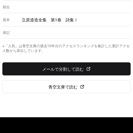
木の梢に 家々の屋根に 降りしきつた その夜 月は明
かつたが 私はひとと 窓に凭れて語りあつた（その窓か
初出
らは山の姿が見えた） 部屋の隅々に 峡谷のやうに 光
と よくひびく笑ひ声が溢れてゐた ――人の心を知ること
立原道造全集 第1卷 詩集Ⅰ
底本
は……
表記
※「人気」は青空文庫の過去10年分のアクセスランキングを集計した累計アクセ
ス数から算出しています。
メールで分割して読む
青空文庫で読む