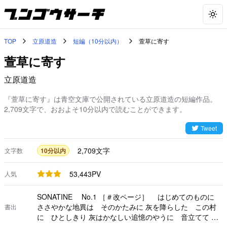
Togg
TOP
立原道造
短編（10分以内）
萱草に寄す
萱草に寄す
立原道造
『萱草に寄す』は青空文庫で公開されている立原道造の短編作品。
2,709文字で、おおよそ10分以内で読むことができます。
Tweet
2,709
文字
文字数
10分以内
53,443
PV
人気
SONATINE No.1 ［＃改ページ］ はじめてのものに
ささやかな地異は そのかたみに 灰を降らした この村
書出
に ひとしきり 灰はかなしい追憶のやうに 音立てて 樹