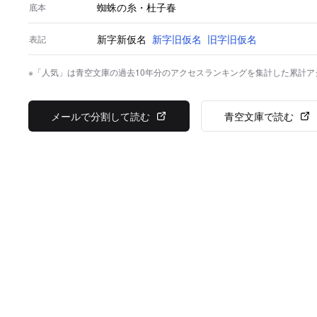
蜘蛛の糸・杜子春
底本
新字新仮名
新字旧仮名
旧字旧仮名
表記
※「人気」は青空文庫の過去10年分のアクセスランキングを集計した累計
メールで分割して読む
青空文庫で読む