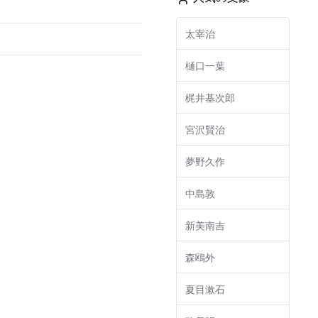
太宰治
樋口一葉
梶井基次郎
宮沢賢治
夢野久作
中島敦
新美南吉
森鴎外
夏目漱石