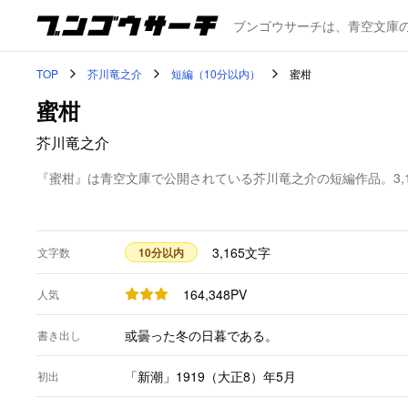
ブンゴウサーチは、青空文庫
TOP
芥川竜之介
短編（10分以内）
蜜柑
蜜柑
芥川竜之介
『蜜柑』は青空文庫で公開されている芥川竜之介の短編作品。3,
3,165
文字
文字数
10分以内
164,348
PV
人気
或曇った冬の日暮である。
書き出し
「新潮」1919（大正8）年5月
初出