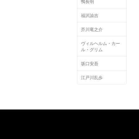
鴨長明
福沢諭吉
芥川竜之介
ヴィルヘルム・カー
ル・グリム
坂口安吾
江戸川乱歩