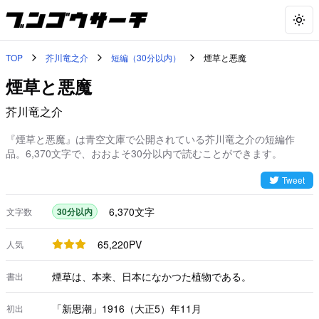
Togg
TOP
芥川竜之介
短編（30分以内）
煙草と悪魔
煙草と悪魔
芥川竜之介
『煙草と悪魔』は青空文庫で公開されている芥川竜之介の短編作
品。6,370文字で、おおよそ30分以内で読むことができます。
Tweet
6,370
文字
文字数
30分以内
65,220
PV
人気
煙草は、本来、日本になかつた植物である。
書出
「新思潮」1916（大正5）年11月
初出