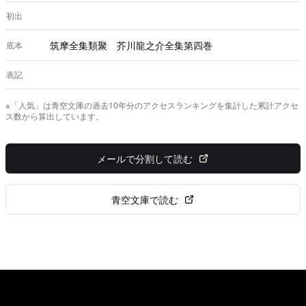
初出
筑摩全集類聚 芥川龍之介全集第四巻
底本
表記
※「人気」は青空文庫の過去10年分のアクセスランキングを集計した累計アクセ
ス数から算出しています。
メールで分割して読む
青空文庫で読む