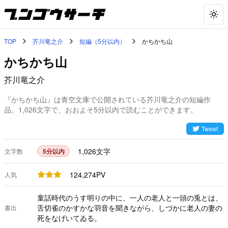
Togg
TOP
芥川竜之介
短編（5分以内）
かちかち山
かちかち山
芥川竜之介
『かちかち山』は青空文庫で公開されている芥川竜之介の短編作
品。1,026文字で、おおよそ5分以内で読むことができます。
Tweet
1,026
文字
文字数
5分以内
124,274
PV
人気
童話時代のうす明りの中に、一人の老人と一頭の兎とは、
舌切雀のかすかな羽音を聞きながら、しづかに老人の妻の
書出
死をなげいてゐる。