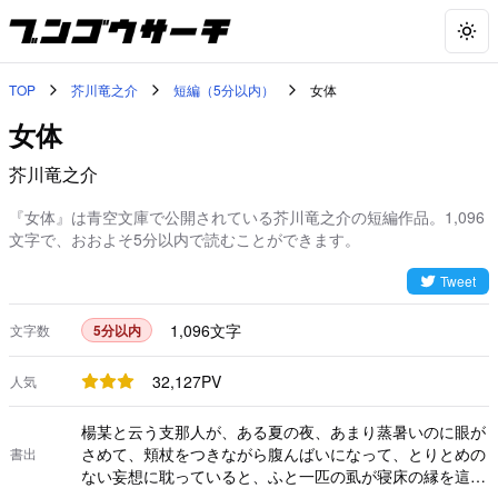
Togg
TOP
芥川竜之介
短編（5分以内）
女体
女体
芥川竜之介
『女体』は青空文庫で公開されている芥川竜之介の短編作品。1,096
文字で、おおよそ5分以内で読むことができます。
Tweet
1,096
文字
文字数
5分以内
32,127
PV
人気
楊某と云う支那人が、ある夏の夜、あまり蒸暑いのに眼が
さめて、頬杖をつきながら腹んばいになって、とりとめの
書出
ない妄想に耽っていると、ふと一匹の虱が寝床の縁を這っ