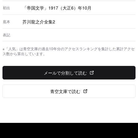
ているのに気がついた。
「帝国文学」1917（大正6）年10月
初出
芥川龍之介全集2
底本
表記
※「人気」は青空文庫の過去10年分のアクセスランキングを集計した累計アクセ
ス数から算出しています。
メールで分割して読む
青空文庫で読む