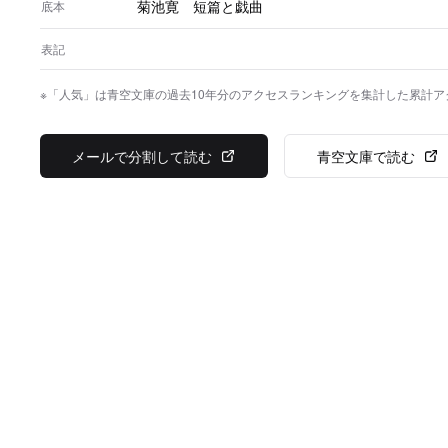
菊池寛 短篇と戯曲
底本
表記
※「人気」は青空文庫の過去10年分のアクセスランキングを集計した累計
メールで分割して読む
青空文庫で読む