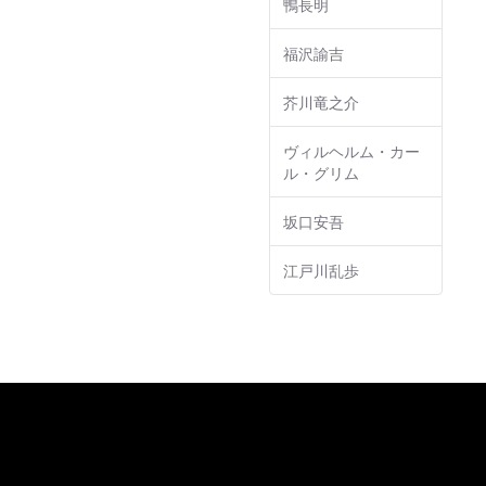
鴨長明
福沢諭吉
芥川竜之介
ヴィルヘルム・カー
ル・グリム
坂口安吾
江戸川乱歩