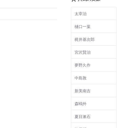
太宰治
樋口一葉
梶井基次郎
宮沢賢治
夢野久作
中島敦
新美南吉
森鴎外
夏目漱石