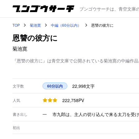
ブンゴウサーチは、青空文庫
TOP
菊池寛
中編（60分以内）
恩讐の彼方に
恩讐の彼方に
菊池寛
『恩讐の彼方に』は青空文庫で公開されている菊池寛の中編作品。2
22,998
文字
文字数
60分以内
222,758
PV
人気
一 市九郎は、主人の切り込んで来る太刀を受
書き出し
初出