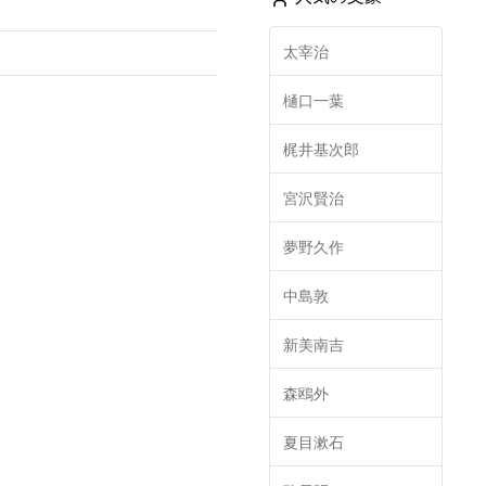
太宰治
樋口一葉
梶井基次郎
宮沢賢治
夢野久作
中島敦
新美南吉
森鴎外
夏目漱石