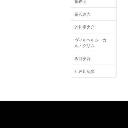
鴨長明
福沢諭吉
芥川竜之介
ヴィルヘルム・カー
ル・グリム
坂口安吾
江戸川乱歩