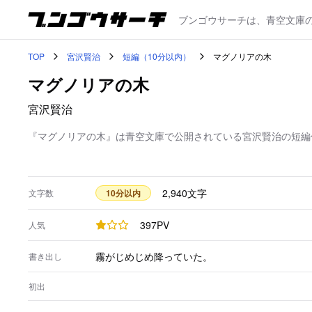
ブンゴウサーチは、青空文庫
TOP
宮沢賢治
短編（10分以内）
マグノリアの木
マグノリアの木
宮沢賢治
『マグノリアの木』は青空文庫で公開されている宮沢賢治の短編作
2,940
文字
文字数
10分以内
397
PV
人気
霧がじめじめ降っていた。
書き出し
初出