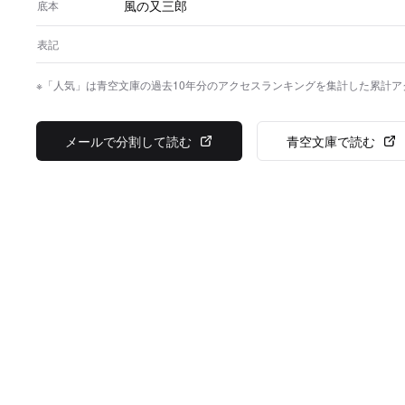
風の又三郎
底本
表記
※「人気」は青空文庫の過去10年分のアクセスランキングを集計した累計
メールで分割して読む
青空文庫で読む