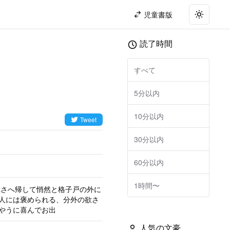
児童書版
Toggle t
読了時間
すべて
5分以内
10分以内
Tweet
30分以内
60分以内
1時間〜
人には褒められる、分外の欲さ
やうに喜んでお出
人気の文豪