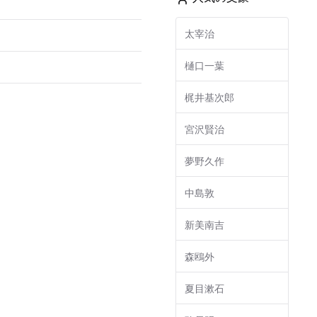
太宰治
樋口一葉
梶井基次郎
宮沢賢治
夢野久作
中島敦
新美南吉
森鴎外
夏目漱石