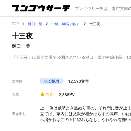
ブンゴウサーチは、青空文庫
TOP
樋口一葉
中編（60分以内）
十三夜
十三夜
樋口一葉
『十三夜』は青空文庫で公開されている樋口一葉の中編作品。12,
12,590
文字
文字数
60分以内
2,888
PV
人気
上 例は威勢よき黒ぬり車の、それ門に音が止まつた娘ではないかと両親に出迎はれつる物を、今宵は辻より飛のりの車さへ帰して悄然と格子戸の外に
立てば、家内には父親が相かはらずの高声、いは
書き出し
へ渇かねばこの上に望みもなし、やれやれ有難い