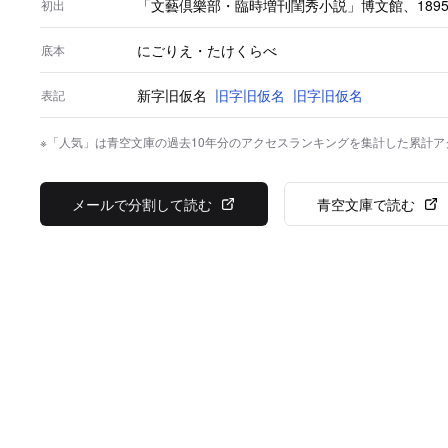
「文藝倶樂部・臨時増刊閨秀小説」博文館、1895（
初出
にごりえ・たけくらべ
底本
新字旧仮名
旧字旧仮名
旧字旧仮名
表記
※「人気」は青空文庫の過去10年分のアクセスランキングを集計した累計
メールで分割して読む
青空文庫で読む