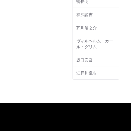
鴨長明
福沢諭吉
芥川竜之介
ヴィルヘルム・カー
ル・グリム
坂口安吾
江戸川乱歩