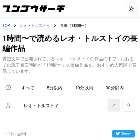
Togg
TOP
レオ・トルストイ
長編（1時間〜）
1時間〜で読めるレオ・トルストイの長
編作品
青空文庫で公開されているレオ・トルストイの作品の中で、おおよ
その読了目安時間が「1時間〜」の長編作品を、おすすめ人気順で表
示しています。
すべて
5分以内
10分以内
30分以内
6
1-2件 / 全2件
Tweet