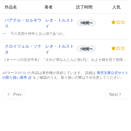
作品名
著者
読了時間
人気
パアテル・セルギウ
レオ・トルスト
1時間〜
ス
イ
一 千八百四十何年と云ふ頃であつた。
クロイツェル・ソナ
レオ・トルスト
1時間〜
タ
イ
［＃ページの左右中央］ 『されど我なんじらに告げむ、およそ婦を見て色情を
起す者は、心の中すでに姦淫したるなり。
※©マークのついた作品は著作権が存続しています。 詳細は
青空文庫公式サイト
の取り扱い基準
をご確認のうえ、取り扱いの際は十分注意してください。
Prev
Next