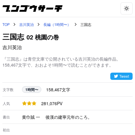
Togg
TOP
吉川英治
長編（1時間〜）
三国志
三国志
02 桃園の巻
吉川英治
『三国志』は青空文庫で公開されている吉川英治の長編作品。
158,467文字で、おおよそ1時間〜で読むことができます。
Tweet
158,467
文字
文字数
1時間〜
281,076
PV
人気
黄巾賊 一 後漢の建寧元年のころ。
書出
初出