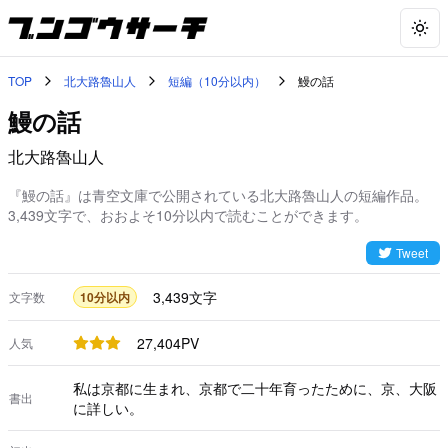
Togg
TOP
北大路魯山人
短編（10分以内）
鰻の話
鰻の話
北大路魯山人
『鰻の話』は青空文庫で公開されている北大路魯山人の短編作品。
3,439文字で、おおよそ10分以内で読むことができます。
Tweet
3,439
文字
文字数
10分以内
27,404
PV
人気
私は京都に生まれ、京都で二十年育ったために、京、大阪
書出
に詳しい。