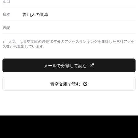
初出
魯山人の食卓
底本
表記
※「人気」は青空文庫の過去10年分のアクセスランキングを集計した累計アクセ
ス数から算出しています。
メールで分割して読む
青空文庫で読む