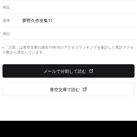
初出
夢野久作全集11
底本
表記
※「人気」は青空文庫の過去10年分のアクセスランキングを集計した累計アクセ
ス数から算出しています。
メールで分割して読む
青空文庫で読む