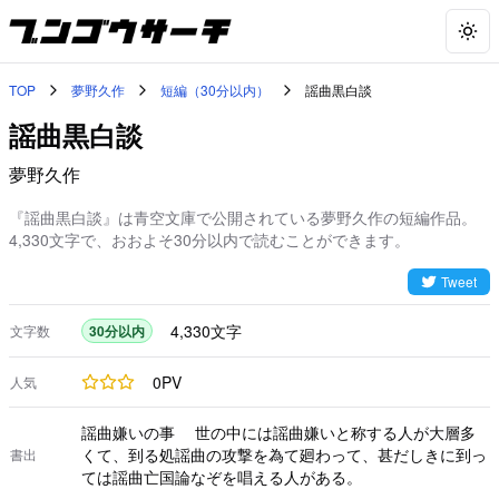
Togg
TOP
夢野久作
短編（30分以内）
謡曲黒白談
謡曲黒白談
夢野久作
『謡曲黒白談』は青空文庫で公開されている夢野久作の短編作品。
4,330文字で、おおよそ30分以内で読むことができます。
Tweet
4,330
文字
文字数
30分以内
0
PV
人気
謡曲嫌いの事 世の中には謡曲嫌いと称する人が大層多
くて、到る処謡曲の攻撃を為て廻わって、甚だしきに到っ
書出
ては謡曲亡国論なぞを唱える人がある。