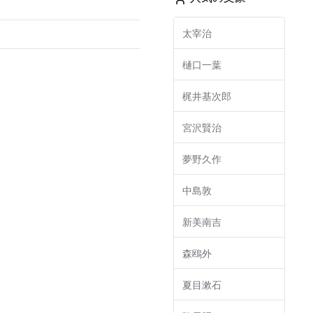
太宰治
樋口一葉
梶井基次郎
宮沢賢治
夢野久作
中島敦
新美南吉
森鴎外
夏目漱石