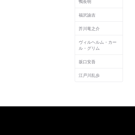
鴨長明
福沢諭吉
芥川竜之介
ヴィルヘルム・カー
ル・グリム
坂口安吾
江戸川乱歩