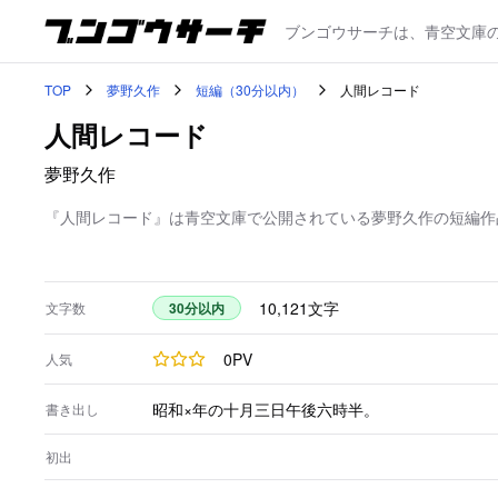
ブンゴウサーチは、青空文庫
TOP
夢野久作
短編（30分以内）
人間レコード
人間レコード
夢野久作
『人間レコード』は青空文庫で公開されている夢野久作の短編作品。
10,121
文字
文字数
30分以内
0
PV
人気
昭和×年の十月三日午後六時半。
書き出し
初出