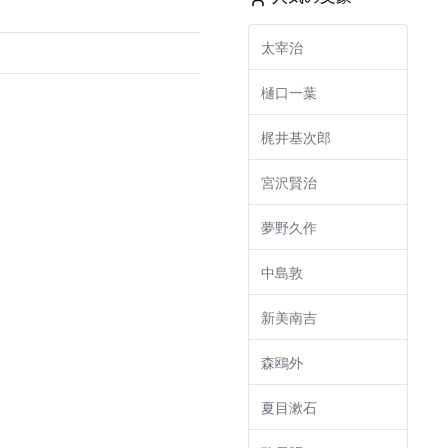
太宰治
樋口一葉
梶井基次郎
宮沢賢治
夢野久作
中島敦
新美南吉
森鴎外
夏目漱石