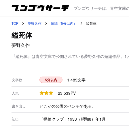
ブンゴウサーチは、青空文庫
TOP
夢野久作
短編（5分以内）
縊死体
縊死体
夢野久作
『縊死体』は青空文庫で公開されている夢野久作の短編作品。1,
1,489
文字
文字数
5分以内
23,539
PV
人気
どこかの公園のベンチである。
書き出し
「探偵クラブ」1933（昭和8）年1月
初出