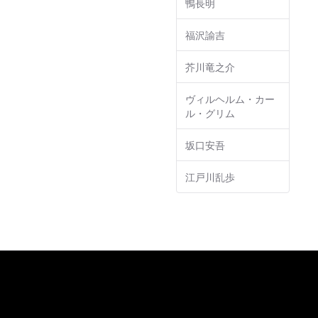
鴨長明
福沢諭吉
芥川竜之介
ヴィルヘルム・カー
ル・グリム
坂口安吾
江戸川乱歩