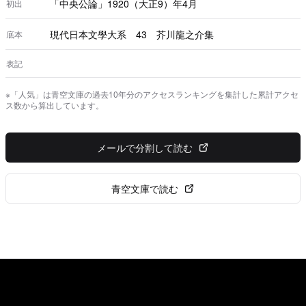
「中央公論」1920（大正9）年4月
初出
現代日本文學大系 43 芥川龍之介集
底本
表記
※「人気」は青空文庫の過去10年分のアクセスランキングを集計した累計アクセ
ス数から算出しています。
メールで分割して読む
青空文庫で読む