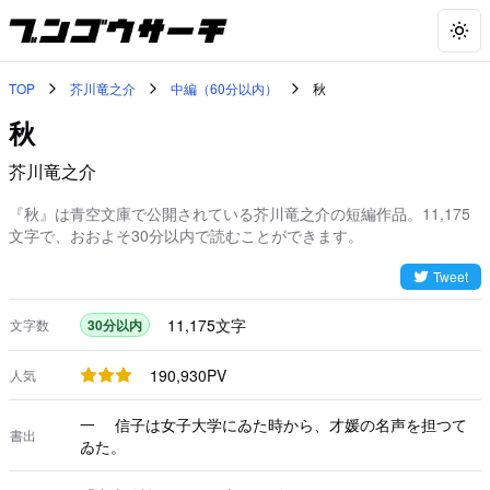
Togg
TOP
芥川竜之介
中編（60分以内）
秋
秋
芥川竜之介
『秋』は青空文庫で公開されている芥川竜之介の短編作品。11,175
文字で、おおよそ30分以内で読むことができます。
Tweet
11,175
文字
文字数
30分以内
190,930
PV
人気
一 信子は女子大学にゐた時から、才媛の名声を担つて
書出
ゐた。