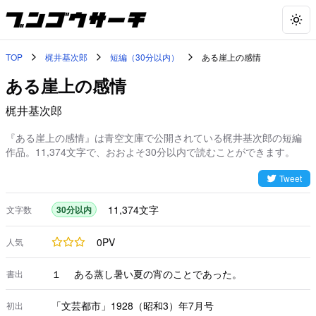
Togg
TOP
梶井基次郎
短編（30分以内）
ある崖上の感情
ある崖上の感情
梶井基次郎
『ある崖上の感情』は青空文庫で公開されている梶井基次郎の短編
作品。11,374文字で、おおよそ30分以内で読むことができます。
Tweet
11,374
文字
文字数
30分以内
0
PV
人気
１ ある蒸し暑い夏の宵のことであった。
書出
「文芸都市」1928（昭和3）年7月号
初出