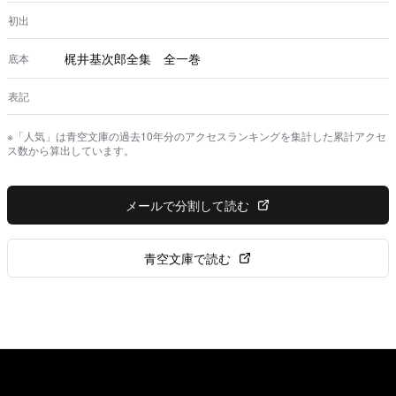
に離りて ひとり 唯独り 我が立つは丸善の洋書棚の
前、 セザンヌはなく、レンブラントはもち去られ、 マチ
初出
ス 心をよろこばさず、 独り 唯ひとり、心に浮ぶ楽し
み、 秘やかにレモンを探り、 色のよき 本を積み重ね、
梶井基次郎全集 全一巻
底本
その上にレモンをのせて見
表記
※「人気」は青空文庫の過去10年分のアクセスランキングを集計した累計アクセ
ス数から算出しています。
メールで分割して読む
青空文庫で読む