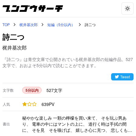
Togg
TOP
梶井基次郎
短編（5分以内）
詩二つ
詩二つ
梶井基次郎
『詩二つ』は青空文庫で公開されている梶井基次郎の短編作品。527
文字で、おおよそ5分以内で読むことができます。
Tweet
527
文字
文字数
5分以内
639
PV
人気
秘やかな楽しみ 一顆の檸檬を買い来て、 そを玩ぶ男あ
り、 電車の中にはマントの上に、 道行く時は手拭の間
書出
に、 そを見 そを嗅げば、 嬉しさ心に充つ、 悲しくも友