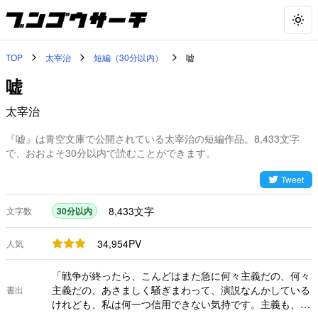
Togg
TOP
太宰治
短編（30分以内）
嘘
嘘
太宰治
『嘘』は青空文庫で公開されている太宰治の短編作品。8,433文字
で、おおよそ30分以内で読むことができます。
Tweet
8,433
文字
文字数
30分以内
34,954
PV
人気
「戦争が終ったら、こんどはまた急に何々主義だの、何々
主義だの、あさましく騒ぎまわって、演説なんかしている
書出
けれども、私は何一つ信用できない気持です。主義も、思