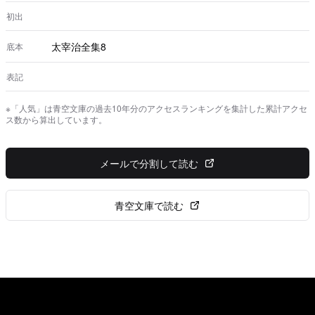
想も、へったくれも要らない。男は嘘をつく事をやめて、
女は慾を捨てたら、それでもう日本の新しい建設が出来る
初出
と思う。」 私は焼け出されて津軽の生家の居候にな
り、鬱々として楽しまず、ひょっこり訪ねて来た小学時代
太宰治全集8
底本
の同級生でいまはこの町の名誉職の人に向
表記
※「人気」は青空文庫の過去10年分のアクセスランキングを集計した累計アクセ
ス数から算出しています。
メールで分割して読む
青空文庫で読む