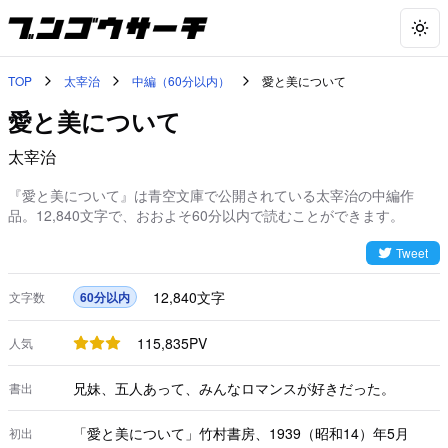
Togg
TOP
太宰治
中編（60分以内）
愛と美について
愛と美について
太宰治
『愛と美について』は青空文庫で公開されている太宰治の中編作
品。12,840文字で、おおよそ60分以内で読むことができます。
Tweet
12,840
文字
文字数
60分以内
115,835
PV
人気
兄妹、五人あって、みんなロマンスが好きだった。
書出
「愛と美について」竹村書房、1939（昭和14）年5月
初出