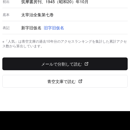
筑摩書房刊、1945（昭和20）年10月
初出
太宰治全集第七巻
底本
新字旧仮名
旧字旧仮名
表記
※「人気」は青空文庫の過去10年分のアクセスランキングを集計した累計アクセ
ス数から算出しています。
メールで分割して読む
青空文庫で読む