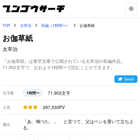
Togg
TOP
太宰治
長編（1時間〜）
お伽草紙
お伽草紙
太宰治
『お伽草紙』は青空文庫で公開されている太宰治の長編作品。
71,902文字で、おおよそ1時間〜で読むことができます。
Tweet
71,902
文字
文字数
1時間〜
297,530
PV
人気
「あ、鳴つた。」 と言つて、父はペンを置いて立ち上
書出
る。