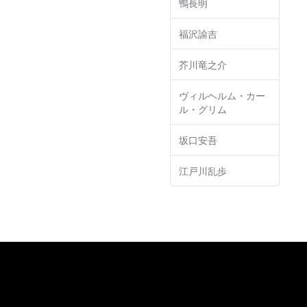
鴨長明
福沢諭吉
芥川竜之介
ヴィルヘルム・カー
ル・グリム
坂口安吾
江戸川乱歩