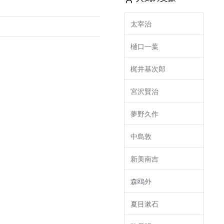
太宰治
樋口一葉
梶井基次郎
宮沢賢治
夢野久作
中島敦
新美南吉
森鴎外
夏目漱石