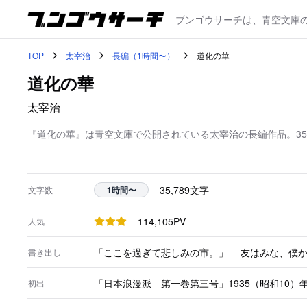
ブンゴウサーチは、青空文庫
TOP
太宰治
長編（1時間〜）
道化の華
道化の華
太宰治
『道化の華』は青空文庫で公開されている太宰治の長編作品。35
35,789
文字
文字数
1時間〜
114,105
PV
人気
「ここを過ぎて悲しみの市。」 友はみな、僕か
書き出し
「日本浪漫派 第一巻第三号」1935（昭和10）
初出