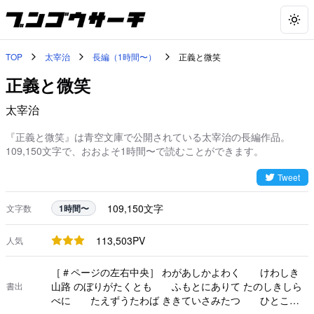
Togg
TOP
太宰治
長編（1時間〜）
正義と微笑
正義と微笑
太宰治
『正義と微笑』は青空文庫で公開されている太宰治の長編作品。
109,150文字で、おおよそ1時間〜で読むことができます。
Tweet
109,150
文字
文字数
1時間〜
113,503
PV
人気
［＃ページの左右中央］ わがあしかよわく けわしき
山路 のぼりがたくとも ふもとにありて たのしきしら
書出
べに たえずうたわば ききていさみたつ ひとこそ