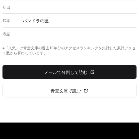
あらめ さんびか第百五十九 ［＃改ページ］ 四月十六
日。
初出
パンドラの匣
底本
表記
※「人気」は青空文庫の過去10年分のアクセスランキングを集計した累計アクセ
ス数から算出しています。
メールで分割して読む
青空文庫で読む