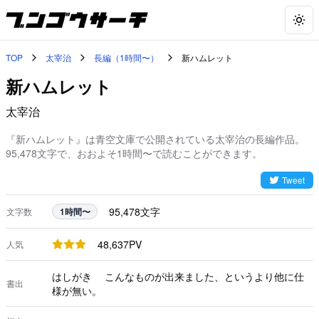
Togg
TOP
太宰治
長編（1時間〜）
新ハムレット
新ハムレット
太宰治
『新ハムレット』は青空文庫で公開されている太宰治の長編作品。
95,478文字で、おおよそ1時間〜で読むことができます。
Tweet
95,478
文字
文字数
1時間〜
48,637
PV
人気
はしがき こんなものが出来ました、というより他に仕
書出
様が無い。