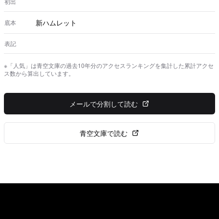
初出
新ハムレット
底本
表記
※「人気」は青空文庫の過去10年分のアクセスランキングを集計した累計アクセ
ス数から算出しています。
メールで分割して読む
青空文庫で読む