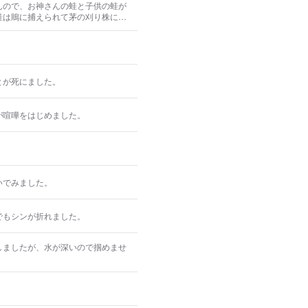
んので、お神さんの蛙と子供の蛙が
蛙は鵙に捕えられて茅の刈り株に突
とが死にました。
が喧嘩をはじめました。
いでみました。
でもシンが折れました。
しましたが、水が深いので掴めませ
。