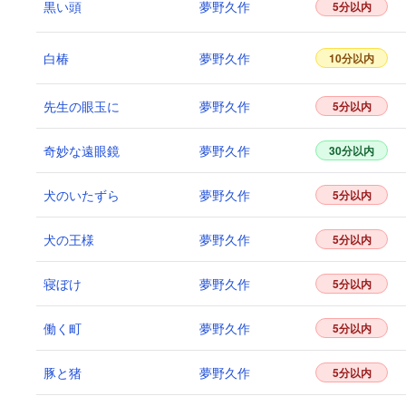
黒い頭
夢野久作
5分以内
白椿
夢野久作
10分以内
先生の眼玉に
夢野久作
5分以内
奇妙な遠眼鏡
夢野久作
30分以内
犬のいたずら
夢野久作
5分以内
犬の王様
夢野久作
5分以内
寝ぼけ
夢野久作
5分以内
働く町
夢野久作
5分以内
豚と猪
夢野久作
5分以内