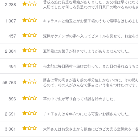
昔或る処に貧乏な母娘がありました、お父様は早くにな
2,288
人切でしたが何しろ貧乏なので其日其日の喰べるものも
所へ行つて着物の洗ぎ洗濯や針仕事をしていくらかの賃
てゝ居りました。
1,007
キャラメルと飴玉とがお菓子箱のうちで喧嘩をはじめま
457
泥棒がケチンボの家へ入ってピストルを見せて、お金を
2,384
五郎君はお菓子が好きでしようがありませんでした。
484
与太郎は毎日隣村へ遊びに行って、まだ日の暮れぬうち
豚吉は背の高さが当り前の半分位しかないのに、その肥
56,763
るので、村の人がみんなで豚吉という名をつけたのです
896
草の中で虫が寄り合って相談を始めました。
2,691
チエ子さんは今年六つになる可愛いお嬢さんでした。
3,061
太郎さんはお父さまから銀色にピカピカ光る空気銃を一