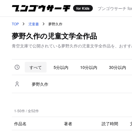
ブンゴウサーチ f
for Kids
TOP
児童書
夢野久作
夢野久作の児童文学全作品
青空文庫で公開されている夢野久作の児童文学全作品を、おすす
すべて
5分以内
10分以内
30分以内
1-50件 / 全52件
作品名
著者
読了時間