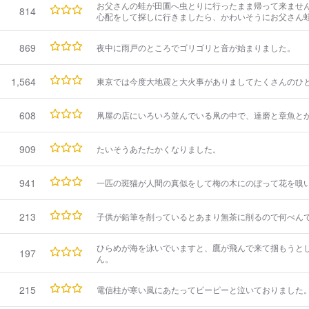
お父さんの蛙が田圃へ虫とりに行ったまま帰って来ませ
814
心配をして探しに行きましたら、かわいそうにお父さん
き刺されて日干になって死んでいました。
869
夜中に雨戸のところでゴリゴリと音が始まりました。
1,564
東京では今度大地震と大火事がありましてたくさんのひ
608
凧屋の店にいろいろ並んでいる凧の中で、達磨と章魚と
909
たいそうあたたかくなりました。
941
一匹の斑猫が人間の真似をして梅の木にのぼって花を嗅
213
子供が鉛筆を削っているとあまり無茶に削るので何べん
ひらめが海を泳いでいますと、鷹が飛んで来て掴もうと
197
ん。
215
電信柱が寒い風にあたってピーピーと泣いておりました