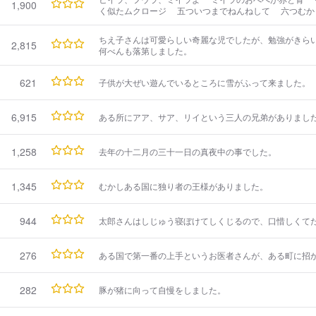
1,900
く似たムクロージ 五ついつまでねんねして 六つむか
っとこさあと眼がさめて 九つことしはおめでとう と
う一貫借りました。
ちえ子さんは可愛らしい奇麗な児でしたが、勉強がきら
2,815
何べんも落第しました。
621
子供が大ぜい遊んでいるところに雪がふって来ました。
6,915
ある所にアア、サア、リイという三人の兄弟がありまし
1,258
去年の十二月の三十一日の真夜中の事でした。
1,345
むかしある国に独り者の王様がありました。
944
太郎さんはしじゅう寝ぼけてしくじるので、口惜しくて
276
ある国で第一番の上手というお医者さんが、ある町に招
282
豚が猪に向って自慢をしました。