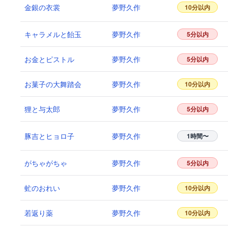
金銀の衣裳
夢野久作
10分以内
キャラメルと飴玉
夢野久作
5分以内
お金とピストル
夢野久作
5分以内
お菓子の大舞踏会
夢野久作
10分以内
狸と与太郎
夢野久作
5分以内
豚吉とヒョロ子
夢野久作
1時間〜
がちゃがちゃ
夢野久作
5分以内
虻のおれい
夢野久作
10分以内
若返り薬
夢野久作
10分以内