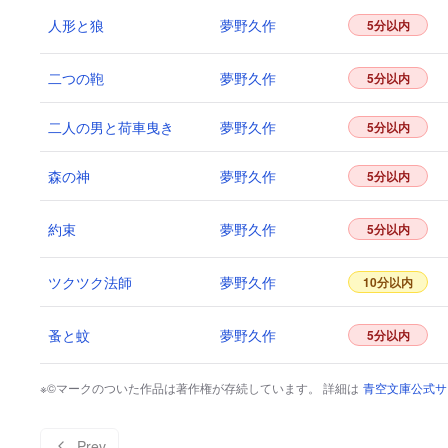
人形と狼
夢野久作
5分以内
二つの鞄
夢野久作
5分以内
二人の男と荷車曳き
夢野久作
5分以内
森の神
夢野久作
5分以内
約束
夢野久作
5分以内
ツクツク法師
夢野久作
10分以内
蚤と蚊
夢野久作
5分以内
※©マークのついた作品は著作権が存続しています。 詳細は
青空文庫公式サ
Prev