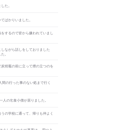
ました。
いてばかりいました。
似をするので皆から嫌われていまし
こしながら話しをしておりました
した。
で炭焼竈の前に立って煙の立つのを
 銀杏の樹 昔或る処に一人の乞食小僧が居りました。
向うの学校に通って、帰りも仲よく
そうしておかおが真黒け 四つよ