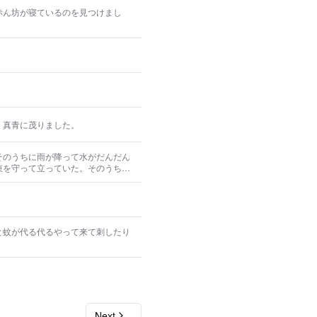
赤ん坊が寝ているのを見つけまし
。
、真青に茂りました。
そのうちに雨が降って水がだんだん
束を守って立っていた。そのうちに
れどもその人は動かなかった。その
溺れ死んでしまった。だから約束を
。
と蚊が代る代るやって来て刺したり
Next