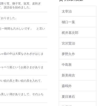
霜降り茸、獅子茸、鼠茸、皮剥ぎ
て、談話会を始めました。
太宰治
ておりました。
樋口一葉
もう一時間も六カしいです」 と言い
梶井基次郎
宮沢賢治
ちゃ箱の中は大変なさわぎがはじま
夢野久作
中島敦
シャベリ姫というお姫さまがありま
新美南吉
赤い絵の具と青い絵の具を入れて、
森鴎外
る美しい湖がありまして、そのふち
夏目漱石