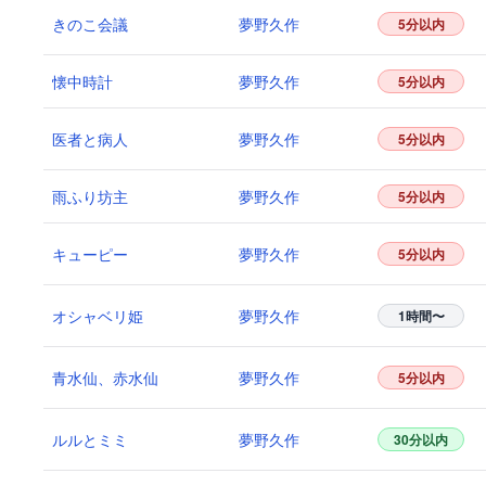
きのこ会議
夢野久作
5分以内
懐中時計
夢野久作
5分以内
医者と病人
夢野久作
5分以内
雨ふり坊主
夢野久作
5分以内
キューピー
夢野久作
5分以内
オシャベリ姫
夢野久作
1時間〜
青水仙、赤水仙
夢野久作
5分以内
ルルとミミ
夢野久作
30分以内