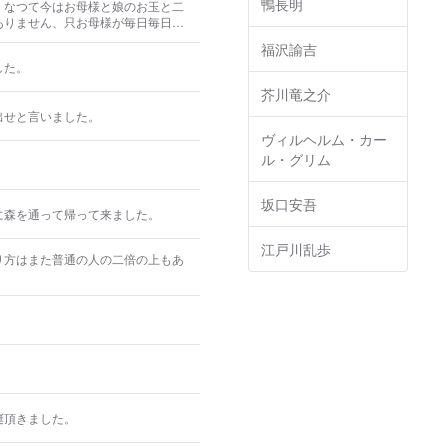
鴨長明
くなつて今はお母様と娘のお玉と二
ありません、只お母様が毎日毎日他
金を貰つて来てやつと細い煙を立
福沢諭吉
した。
芥川竜之介
出せと言いました。
ヴィルヘルム・カー
ル・グリム
坂口安吾
に森を通って帰って来ました。
江戸川乱歩
り方はまた普通の人の二倍の上もあ
。
梃頂きました。