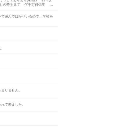
しの夢を見て 何千万何億年 や
んだりはねたり躍ったり とうと
いで遊んでばかりいるので、学校を
た。
たまりません。
かれて来ました。