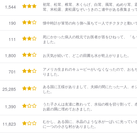
初茸、松茸、椎茸、木くらげ、白茸、鴈茸、ぬめり茸、
1,544
茸、米松露、麦松露なぞいうきのこ連中がある夜集まっ
190
懐中時計が箪笥の向う側へ落ちて一人でチクタクと動い
死にかかった病人の枕元でお医者が首をひねって、 「
111
ました。
1,800
お天気が続いて、どこの田圃も水が乾上がりました。
アメリカ生まれのキューピーがいなくなったので、おも
701
りました。
ある国に王様がありまして、夫婦の間にたった一人、オ
25,285
した。
うた子さんは友達に教わって、水仙の根を切り割って、
1,390
お庭の隅に埋めておきました。
むかし、ある国に、水晶のような水が一ぱいに光ってい
11,823
に一つの小さな村がありました。