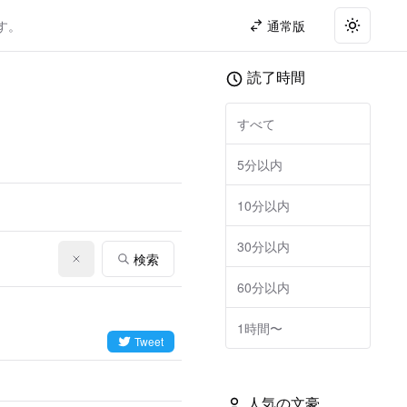
す。
通常版
Toggle t
読了時間
すべて
5分以内
10分以内
30分以内
検索
60分以内
1時間〜
Tweet
人気の文豪