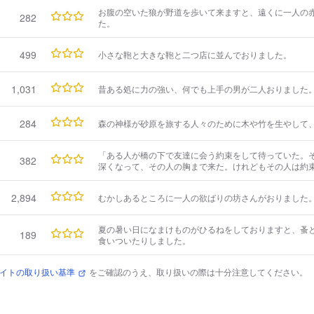
お腹の空いた狼が野道を歩いて来ますと、遠くに一人の
282
た。
499
小さな鞄と大きな鞄と二つ店に並んでおりました。
1,031
昔ある処に力の強い、何でも上手の男が二人おりました
284
森の神様が砂原を旅する人々のために木や竹を生やして
「ある人が橋の下で友達に会う約束をして待っていた。
382
深くなって、その人の胸まで来た。けれどもその人は約
水はいよいよ深くなって、その人の口の処まで来た。け
うちに水は口から鼻から眼まで来て、とうとうその人は
2,894
むかしあるところに一人の欲ばりの坊さんがおりました
守るのはわるい事だ」 とある人が言いました。
夏の暑い日になまけものがひるねをしておりますと、蚤
189
食いついたりしました。
イトの取り扱い基準
をご確認のうえ、取り扱いの際は十分注意してください。