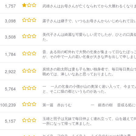
1,757
武雄さんはお母さんが亡くなられてから大層わるくなり
3,098
露子さんは継子で、いつもお母さんからいじめられて泣
美代子さんは綺麗な可愛らしい児でしたが、ひとの口真
3,508
た。
昔、ある街の町外れで大勢の乞食が集まって日なたぼっ
1,784
が、その中で一人の若い乞食が大きな声を出して申しま
炭焼きの勘太郎は妻も子も無い独身者で、毎日毎日奥山
2,922
眺めては、淋しいなあと思っておりました。
一 一人の乞食の小僧が山の奥深く迷い入って、今まで人間の行った事のない処まで行く
5,764
と、そこに猿の都というものがあった。
100,239
第一篇 赤おうむ 一
玉雄と照子は兄妹で毎日仲よく連れ立って、山を越えて
5,157
一所になって帰って来ました。
ヒイラ、フウラ、ミイラよ ミイラのおべべが赤と青 