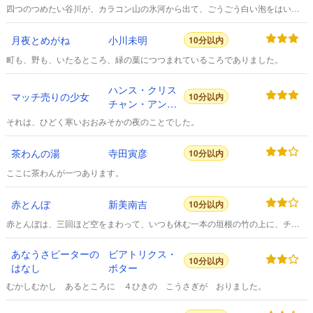
四つのつめたい谷川が、カラコン山の氷河から出て、ごうごう白い泡をはい
て、プハラの国にはいるのでした。
月夜とめがね
小川未明
10分以内
町も、野も、いたるところ、緑の葉につつまれているころでありました。
ハンス・クリス
マッチ売りの少女
10分以内
チャン・アンデ
ルセン
それは、ひどく寒いおおみそかの夜のことでした。
茶わんの湯
寺田寅彦
10分以内
ここに茶わんが一つあります。
赤とんぼ
新美南吉
10分以内
赤とんぼは、三回ほど空をまわって、いつも休む一本の垣根の竹の上に、チョ
イととまりました。
あなうさピーターの
ビアトリクス・
10分以内
はなし
ポター
むかしむかし あるところに ４ひきの こうさぎが おりました。