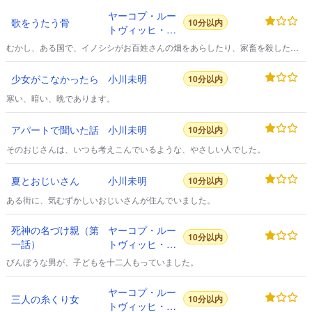
ヤーコプ・ルー
歌をうたう骨
10分以内
トヴィッヒ・カ
ール・グリム
むかし、ある国で、イノシシがお百姓さんの畑をあらしたり、家畜を殺した
り、人間をきばで八つざきにしたりするので、たいへんこまったことがありま
した。
少女がこなかったら
小川未明
10分以内
寒い、暗い、晩であります。
アパートで聞いた話
小川未明
10分以内
そのおじさんは、いつも考えこんでいるような、やさしい人でした。
夏とおじいさん
小川未明
10分以内
ある街に、気むずかしいおじいさんが住んでいました。
死神の名づけ親（第
ヤーコプ・ルー
10分以内
一話）
トヴィッヒ・カ
ール・グリム
びんぼうな男が、子どもを十二人もっていました。
ヤーコプ・ルー
三人の糸くり女
10分以内
トヴィッヒ・カ