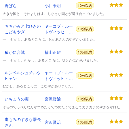
野ばら
小川未明
10分以内
大きな国と、それよりはすこし小さな国とが隣り合っていました。
おおかみと七ひきの
ヤーコプ・ルー
10分以内
こどもやぎ
トヴィッヒ・カ
ール・グリム
一 むかし、あるところに、おかあさんのやぎがいました。
猿かに合戦
楠山正雄
10分以内
一 むかし、むかし、あるところに、猿とかにがありました。
ルンペルシュチルツ
ヤーコプ・ルー
10分以内
ヒェン
トヴィッヒ・カ
ール・グリム
むかし、あるところに、こなやがありました。
いちょうの実
宮沢賢治
10分以内
そらのてっぺんなんかつめたくてつめたくてまるでカチカチのやきをかけた鋼
です。
毒もみのすきな署長
宮沢賢治
10分以内
さん