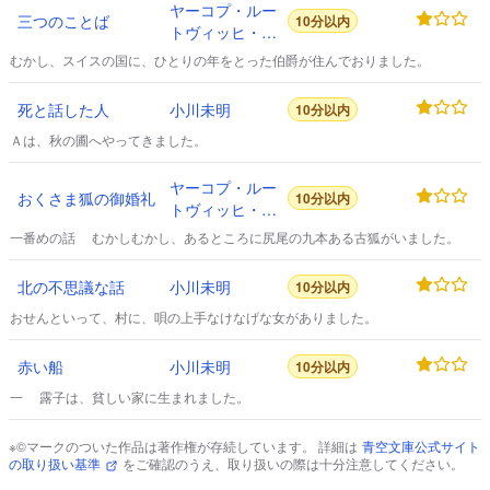
ヤーコプ・ルー
三つのことば
10分以内
トヴィッヒ・カ
ール・グリム
むかし、スイスの国に、ひとりの年をとった伯爵が住んでおりました。
死と話した人
小川未明
10分以内
Ａは、秋の圃へやってきました。
ヤーコプ・ルー
おくさま狐の御婚礼
10分以内
トヴィッヒ・カ
ール・グリム
一番めの話 むかしむかし、あるところに尻尾の九本ある古狐がいました。
北の不思議な話
小川未明
10分以内
おせんといって、村に、唄の上手なけなげな女がありました。
赤い船
小川未明
10分以内
一 露子は、貧しい家に生まれました。
※©マークのついた作品は著作権が存続しています。 詳細は
青空文庫公式サイト
の取り扱い基準
をご確認のうえ、取り扱いの際は十分注意してください。