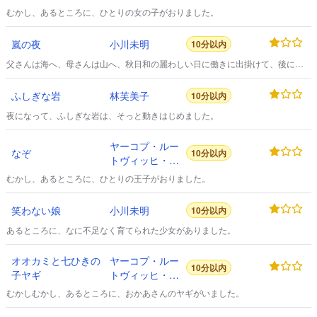
ール・グリム
むかし、あるところに、ひとりの女の子がおりました。
嵐の夜
小川未明
10分以内
父さんは海へ、母さんは山へ、秋日和の麗わしい日に働きに出掛けて、後には
今年八歳になる女の子が留守居をしていました。
ふしぎな岩
林芙美子
10分以内
夜になって、ふしぎな岩は、そっと動きはじめました。
ヤーコプ・ルー
なぞ
10分以内
トヴィッヒ・カ
ール・グリム
むかし、あるところに、ひとりの王子がおりました。
笑わない娘
小川未明
10分以内
あるところに、なに不足なく育てられた少女がありました。
オオカミと七ひきの
ヤーコプ・ルー
10分以内
子ヤギ
トヴィッヒ・カ
ール・グリム
むかしむかし、あるところに、おかあさんのヤギがいました。