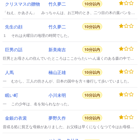
クリスマスの贈物
竹久夢二
10分以内
「ねえ、かあさん」 みっちゃんは、お三時のとき、二つ目の木の葉パンを半
分頬ばりながら、母様にいいました。
先生の顔
竹久夢二
10分以内
１ それは火曜日の地理の時間でした。
巨男の話
新美南吉
10分以内
巨男とお母さんの住んでいたところはここからたいへん遠くのある森の中でし
た。
人馬
楠山正雄
10分以内
一 むかし、三人の坊さんが、日本の国中を方々修行して歩いていました。
眠い町
小川未明
10分以内
一 この少年は、名を知られなかった。
金銀の衣裳
夢野久作
10分以内
昔或る処に貧乏な母娘がありました、お父様は早くになくなつて今はお母様と
娘のお玉と二人切でしたが何しろ貧乏なので其日其日の喰べるものもありませ
ん、只お母様が毎日毎日他所へ行つて着物の洗ぎ洗濯や針仕事をしていくらか