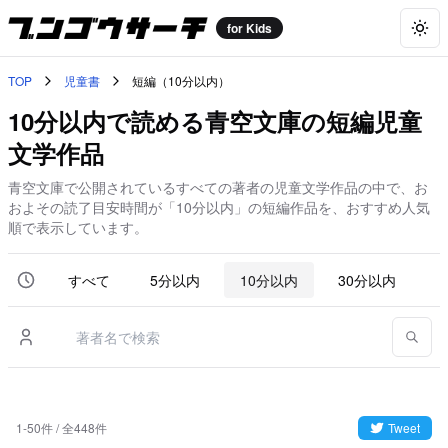
for Kids
Togg
TOP
児童書
短編（10分以内）
10分以内で読める青空文庫の短編児童
文学作品
青空文庫で公開されているすべての著者の児童文学作品の中で、お
およその読了目安時間が「10分以内」の短編作品を、おすすめ人気
順で表示しています。
すべて
5分以内
10分以内
30分以内
6
1-50件 / 全448件
Tweet