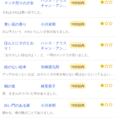
ハンス・クリス
の賃金を貰つて来てやつと細い煙を立てゝ居りました。
マッチ売りの少女
10分以内
チャン・アンデ
ルセン
それはそれは寒い日でした。
青い花の香り
小川未明
10分以内
のぶ子という、かわいらしい少女がありました。
ほんとにそのとお
ハンス・クリス
10分以内
り！
チャン・アンデ
ルセン
「おそろしい話なのよ！」と、一羽のメンドリが言いました。
絵のない絵本
矢崎源九郎
10分以内
アンデルセンといえば、おそらくその名を知らない者はないといってもよいで
あろう。
鶴の笛
林芙美子
10分以内
昔、ききんのつづいた年がありました。
白い門のある家
小川未明
10分以内
静かな、春の晩のことでありました。