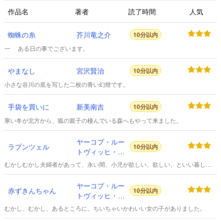
作品名
著者
読了時間
人気
蜘蛛の糸
芥川竜之介
10分以内
一 ある日の事でございます。
やまなし
宮沢賢治
10分以内
小さな谷川の底を写した二枚の青い幻燈です。
手袋を買いに
新美南吉
10分以内
寒い冬が北方から、狐の親子の棲んでいる森へもやって来ました。
ヤーコプ・ルー
ラプンツェル
10分以内
トヴィッヒ・カ
ール・グリム
むかしむかし夫婦者があって、永い間、小児が欲しい、欲しい、といい暮して
おりましたが、やっとおかみさんの望みがかなって、神様が願いをきいてくだ
さいました。
ヤーコプ・ルー
赤ずきんちゃん
10分以内
トヴィッヒ・カ
ール・グリム
むかし、むかし、あるところに、ちいちゃいかわいい女の子がありました。