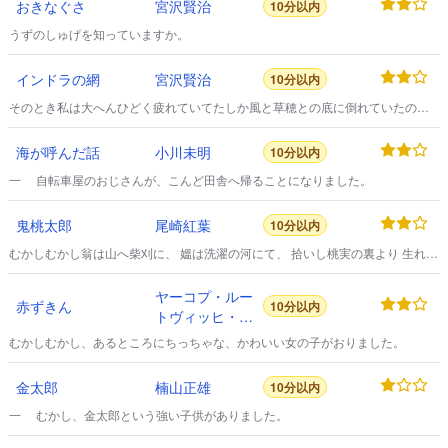
おきなぐさ
宮沢賢治
10分以内
うずのしゅげを知っていますか。
インドラの網
宮沢賢治
10分以内
そのとき私は大へんひどく疲れていてたしか風と草穂との底に倒れていたのだ
とおもいます。
海が呼んだ話
小川未明
10分以内
一 自転車屋のおじさんが、こんど田舎へ帰ることになりました。
鬼桃太郎
尾崎紅葉
10分以内
むかしむかし翁は山へ柴刈に、 媼は洗濯の河にて、 拾いし桃実の裏より 生れ出
でたる桃太郎、 猿雉子犬を引率［＃ルビの「いんぞつ」はママ］して この鬼ヶ
島に攻来り、 累世の珍宝を分捕なし、 勝矜らせて 還せし事、 この島末代まで
ヤーコプ・ルー
の 恥辱なり、 あわれ願わくは 武勇勝れたる鬼のあれかし、 其力を藉てなりと
赤ずきん
10分以内
トヴィッヒ・カ
も この遺恨霽さばやと、 時の王鬼島中に触を下し、 誰にてもあれ日本を征伐
し、 桃太郎奴が若衆首
ール・グリム
むかしむかし、あるところにちっちゃな、かわいい女の子がおりました。
金太郎
楠山正雄
10分以内
一 むかし、金太郎という強い子供がありました。