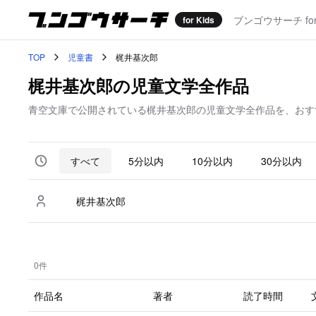
ブンゴウサーチ f
for Kids
TOP
児童書
梶井基次郎
梶井基次郎の児童文学全作品
青空文庫で公開されている梶井基次郎の児童文学全作品を、おす
すべて
5分以内
10分以内
30分以内
0件
作品名
著者
読了時間