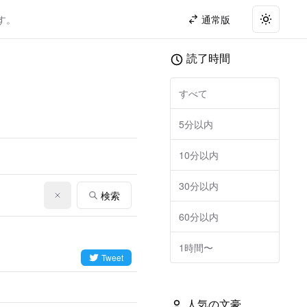
す。
通常版
Toggle t
読了時間
すべて
5分以内
10分以内
30分以内
検索
60分以内
1時間〜
Tweet
人気の文豪