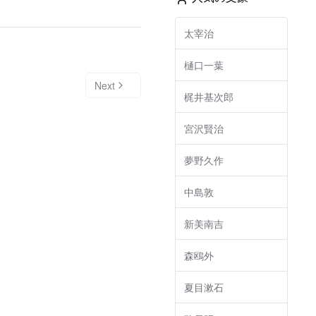
太宰治
樋口一葉
Next
梶井基次郎
宮沢賢治
夢野久作
中島敦
新美南吉
森鴎外
夏目漱石