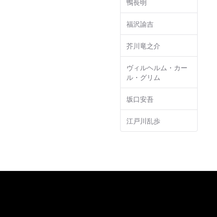
鴨長明
福沢諭吉
芥川竜之介
ヴィルヘルム・カー
ル・グリム
坂口安吾
江戸川乱歩