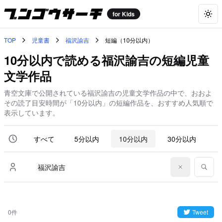
for Kids
Togg
TOP
児童書
福沢諭吉
短編（10分以内）
10分以内で読める福沢諭吉の短編児童
文学作品
青空文庫で公開されている福沢諭吉の児童文学作品の中で、おおよ
その読了目安時間が「10分以内」の短編作品を、おすすめ人気順で
表示しています。
すべて
5分以内
10分以内
30分以内
6
0件
Tweet