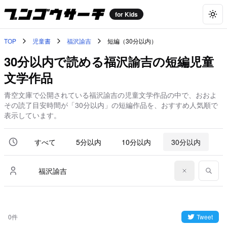
for Kids
Togg
TOP
児童書
福沢諭吉
短編（30分以内）
30分以内で読める福沢諭吉の短編児童
文学作品
青空文庫で公開されている福沢諭吉の児童文学作品の中で、おおよ
その読了目安時間が「30分以内」の短編作品を、おすすめ人気順で
表示しています。
すべて
5分以内
10分以内
30分以内
6
0件
Tweet