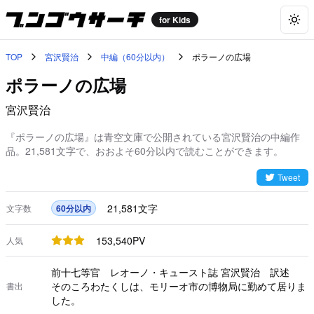
for Kids
Togg
TOP
宮沢賢治
中編（60分以内）
ポラーノの広場
ポラーノの広場
宮沢賢治
『ポラーノの広場』は青空文庫で公開されている宮沢賢治の中編作
品。21,581文字で、おおよそ60分以内で読むことができます。
Tweet
21,581
文字
文字数
60分以内
153,540
PV
人気
前十七等官 レオーノ・キュースト誌 宮沢賢治 訳述
そのころわたくしは、モリーオ市の博物局に勤めて居りま
書出
した。