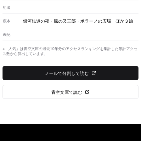
初出
銀河鉄道の夜・風の又三郎・ポラーノの広場 ほか３編
底本
表記
※「人気」は青空文庫の過去10年分のアクセスランキングを集計した累計アクセ
ス数から算出しています。
メールで分割して読む
青空文庫で読む