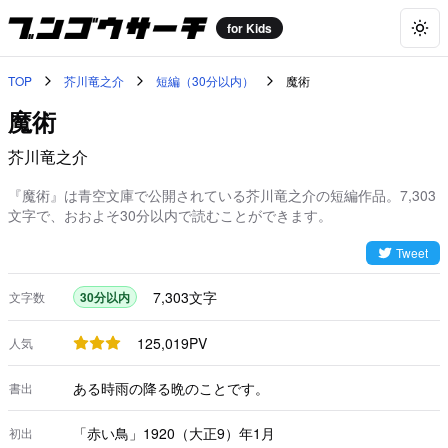
for Kids
Togg
TOP
芥川竜之介
短編（30分以内）
魔術
魔術
芥川竜之介
『魔術』は青空文庫で公開されている芥川竜之介の短編作品。7,303
文字で、おおよそ30分以内で読むことができます。
Tweet
7,303
文字
文字数
30分以内
125,019
PV
人気
ある時雨の降る晩のことです。
書出
「赤い鳥」1920（大正9）年1月
初出